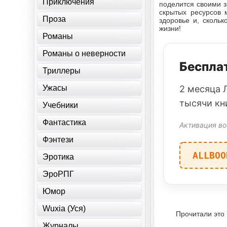
Приключения
поделится своими з
скрытых ресурсов 
Проза
здоровье и, сколь
жизни!
Романы
Романы о неверности
Бесплат
Триллеры
Ужасы
2 месяца 
тысячи кн
Учебники
Фантастика
Активация во
Фэнтези
ALLBOO
Эротика
ЭроРПГ
Юмор
Wuxia (Уся)
Прочитали это
Журналы