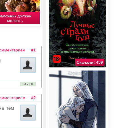
Заложник должен
молчать
комментарием
#1
ы.
Скачали: 459
Like | 0
комментарием
#2
на тем