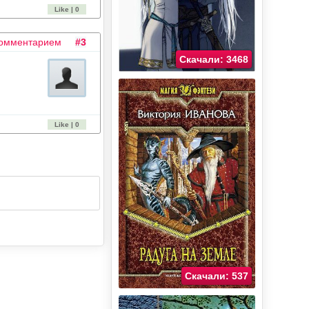
Like | 0
комментарием
#3
Скачали: 3468
Like | 0
Скачали: 537