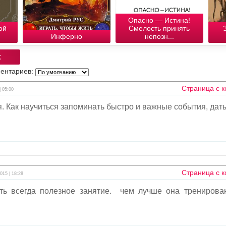
Опасно — Истина!
ой
Смелость принять
Инферно
непозн...
:
ентариев:
Страница с 
| 05:00
я. Как научиться запоминать быстро и важные события, дат
Страница с 
015 | 18:28
ть всегда полезное занятие. чем лучше она тренирова