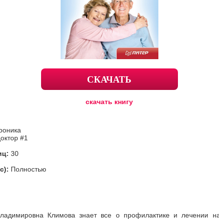
СКАЧАТЬ
скачать книгу
роника
октор #1
иц:
30
с):
Полностью
Владимировна Климова знает все о профилактике и лечении н