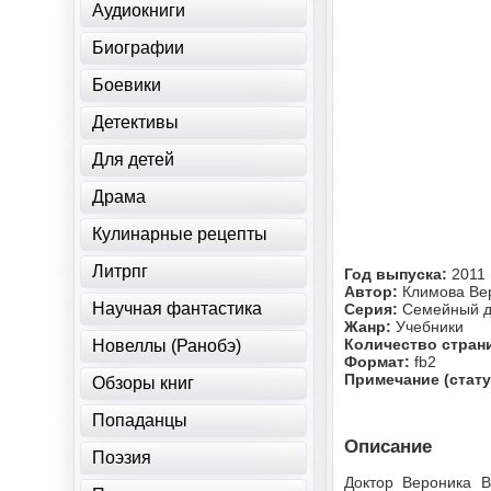
Аудиокниги
Биографии
Боевики
Детективы
Для детей
Драма
Кулинарные рецепты
Литрпг
Год выпуска:
2011
Автор:
Климова Ве
Научная фантастика
Серия:
Семейный д
Жанр:
Учебники
Количество стран
Новеллы (Ранобэ)
Формат:
fb2
Примечание (стату
Обзоры книг
Попаданцы
Описание
Поэзия
Доктор Вероника 