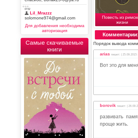
Повесть из римск
жизни
Для добавления необходима
авторизация
Комментарии
Самые скачиваемые
Порядок вывода комм
книги
arias
пишет: | 25.09.2015 
Вот это для мен
borovik
пишет: | 26.09.2
развивать памя
проще жить.