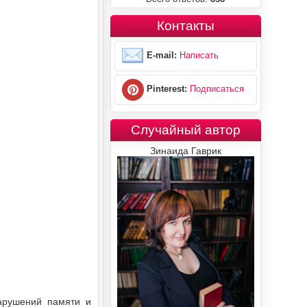
Контакты
E-mail:
Написать
Pinterest:
Подписаться
Случайный автор
Зинаида Гаврик
арушений памяти и