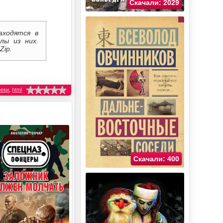
Скачали: 2029
аходятся в
лы из них.
Zip.
реки
,
html
Скачали: 400