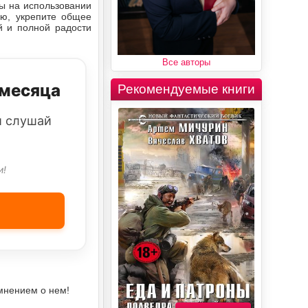
ны на использовании
ию, укрепите общее
й и полной радости
Все авторы
 месяца
Рекомендуемые книги
и слушай
и!
мнением о нем!