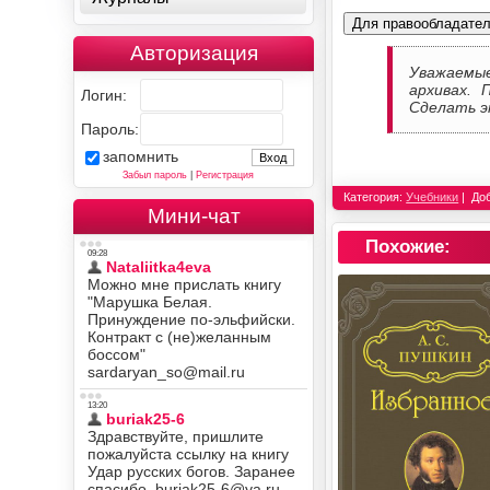
Для правообладате
Авторизация
Уважаемы
архивах. 
Логин:
Сделать э
Пароль:
запомнить
Забыл пароль
|
Регистрация
Категория:
Учебники
До
Мини-чат
Похожие: