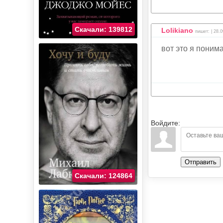
Скачали: 139812
Lolikiano
пишет: | 28.0
вот это я поним
Войдите:
Отправить
Скачали: 124864