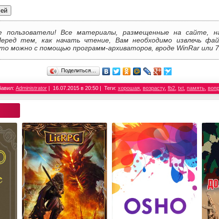
лей
е пользователи! Все материалы, размещенные на сайте, н
Перед тем, как начать чтение, Вам необходимо извлечь фай
то можно с помощью программ-архиваторов, вроде WinRar или 7
Поделиться…
бавил:
Administrator
16.07.2015 в 20:50
Теги:
хорошая
,
возрасту
,
fb2
,
txt
,
память
,
воп