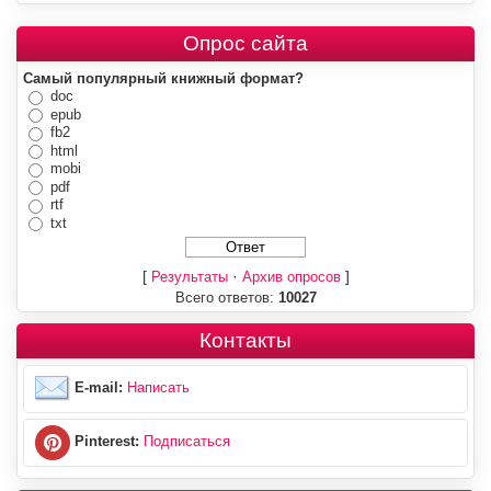
Опрос сайта
Самый популярный книжный формат?
doc
epub
fb2
html
mobi
pdf
rtf
txt
[
·
]
Результаты
Архив опросов
Всего ответов:
10027
Контакты
E-mail:
Написать
Pinterest:
Подписаться