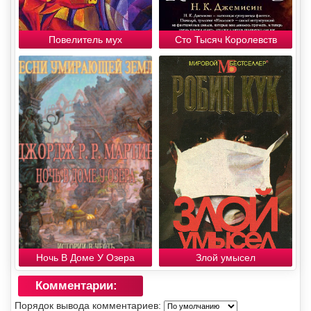
Повелитель мух
Сто Тысяч Королевств
Ночь В Доме У Озера
Злой умысел
Комментарии:
Порядок вывода комментариев: