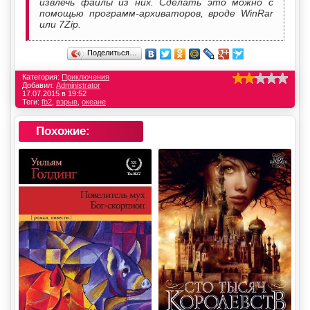
извлечь файлы из них. Сделать это можно с
помощью программ-архиваторов, вроде WinRar
или 7Zip.
Поделиться…
Категория:
Приключения
Добавил:
Administrator
17.07.2015 в 19:52
Теги:
fb2
,
взрыв
,
океане
Похожие: