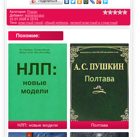
Поделиться…
Категория:
Роман
Добавил:
Administrator
22.07.2026 в 15:51
Теги:
властный герой
,
общий ребенок
,
литмоб властный и страстный
Похожие:
НЛП: новые модели
Полтава