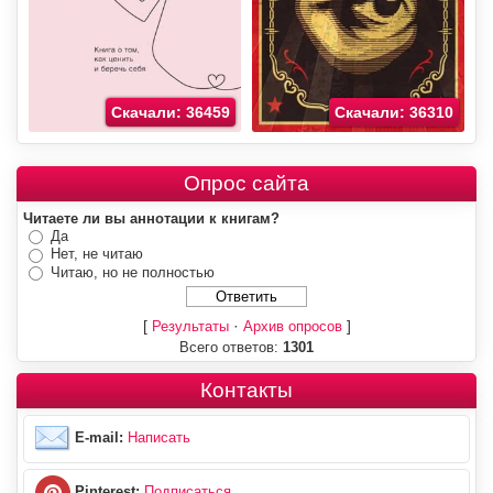
Скачали: 36459
Скачали: 36310
Опрос сайта
Читаете ли вы аннотации к книгам?
Да
Нет, не читаю
Читаю, но не полностью
[
·
]
Результаты
Архив опросов
Всего ответов:
1301
Контакты
E-mail:
Написать
Pinterest:
Подписаться