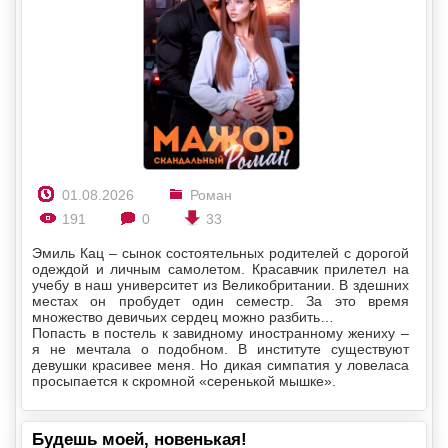
01.08.2026
Роман
191
0
33
Эмиль Кац – сынок состоятельных родителей с дорогой
одеждой и личным самолетом. Красавчик прилетел на
учебу в наш университет из Великобритании. В здешних
местах он пробудет один семестр. За это время
множество девичьих сердец можно разбить…
Попасть в постель к завидному иностранному жениху –
я не мечтала о подобном. В институте существуют
девушки красивее меня. Но дикая симпатия у ловеласа
просыпается к скромной «серенькой мышке».
Будешь моей, новенькая!