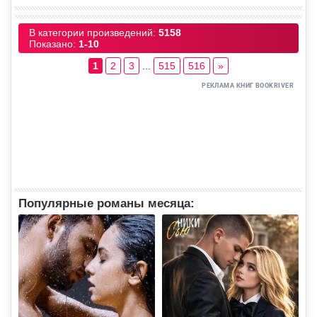
В категории произведений
:
5158
Показано
:
1-10
1
2
3
...
515
516
»
Популярные романы месяца: