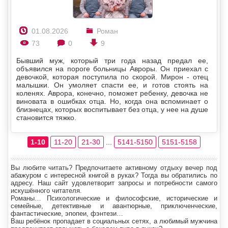
01.08.2026
Роман
73
0
9
Бывший муж, который три года назад предал ее,
объявился на пороге больницы Авроры. Он приехал с
девочкой, которая поступила по скорой. Мирон - отец
малышки. Он умоляет спасти ее, и готов стоять на
коленях. Аврора, конечно, поможет ребенку, девочка не
виновата в ошибках отца. Но, когда она вспоминает о
близнецах, которых воспитывает без отца, у нее на душе
становится тяжко.
1-10
11-20
21-30
...
5141-5150
5151-5158
Вы любите читать? Предпочитаете активному отдыху вечер под
абажуром с интересной книгой в руках? Тогда вы обратились по
адресу. Наш сайт удовлетворит запросы и потребности самого
искушённого читателя.
Романы… Психологические и философские, исторические и
семейные, детективные и авантюрные, приключенческие,
фантастические, эпопеи, фэнтези…
Ваш ребёнок пропадает в социальных сетях, а любимый мужчина