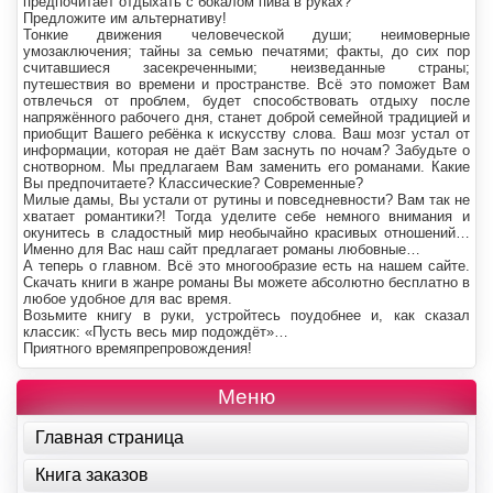
предпочитает отдыхать с бокалом пива в руках?
Предложите им альтернативу!
Тонкие движения человеческой души; неимоверные
умозаключения; тайны за семью печатями; факты, до сих пор
считавшиеся засекреченными; неизведанные страны;
путешествия во времени и пространстве. Всё это поможет Вам
отвлечься от проблем, будет способствовать отдыху после
напряжённого рабочего дня, станет доброй семейной традицией и
приобщит Вашего ребёнка к искусству слова. Ваш мозг устал от
информации, которая не даёт Вам заснуть по ночам? Забудьте о
снотворном. Мы предлагаем Вам заменить его романами. Какие
Вы предпочитаете? Классические? Современные?
Милые дамы, Вы устали от рутины и повседневности? Вам так не
хватает романтики?! Тогда уделите себе немного внимания и
окунитесь в сладостный мир необычайно красивых отношений…
Именно для Вас наш сайт предлагает романы любовные…
А теперь о главном. Всё это многообразие есть на нашем сайте.
Скачать книги в жанре романы Вы можете абсолютно бесплатно в
любое удобное для вас время.
Возьмите книгу в руки, устройтесь поудобнее и, как сказал
классик: «Пусть весь мир подождёт»…
Приятного времяпрепровождения!
Меню
Главная страница
Книга заказов