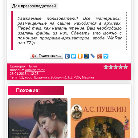
Для правообладателей
Уважаемые пользователи! Все материалы,
размещенные на сайте, находятся в архивах.
Перед тем, как начать чтение, Вам необходимо
извлечь файлы из них. Сделать это можно с
помощью программ-архиваторов, вроде WinRar
или 7Zip.
Поделиться…
Категория:
Проза
Добавил:
Administrator
28.01.2016 в 12:25
Теги:
fb2
,
epub
,
Шкатулка
,
(сборник)
,
txt
,
PDF
,
Медная
Похожие: