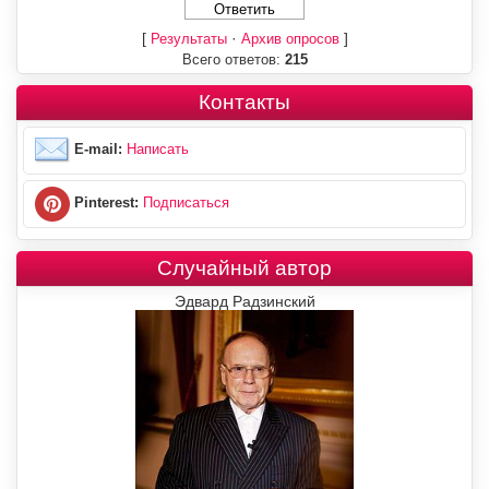
[
·
]
Результаты
Архив опросов
Всего ответов:
215
Контакты
E-mail:
Написать
Pinterest:
Подписаться
Случайный автор
Эдвард Радзинский