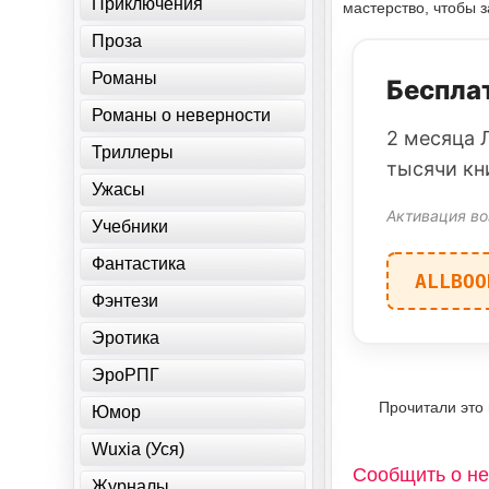
Приключения
мастерство, чтобы з
Проза
Романы
Бесплат
Романы о неверности
2 месяца 
Триллеры
тысячи кн
Ужасы
Активация во
Учебники
Фантастика
ALLBOO
Фэнтези
Эротика
ЭроРПГ
Прочитали это
Юмор
Wuxia (Уся)
Сообщить о не
Журналы