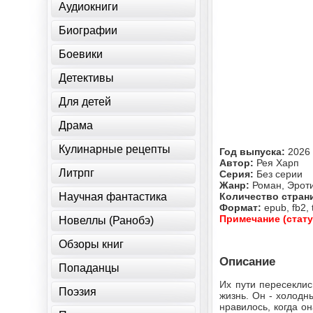
Аудиокниги
Биографии
Боевики
Детективы
Для детей
Драма
Кулинарные рецепты
Год выпуска:
2026
Автор:
Рея Харп
Литрпг
Серия:
Без серии
Жанр:
Роман, Эрот
Научная фантастика
Количество стран
Формат:
epub, fb2, 
Примечание (стату
Новеллы (Ранобэ)
Обзоры книг
Описание
Попаданцы
Их пути пересеклис
Поэзия
жизнь. Он - холод
нравилось, когда о