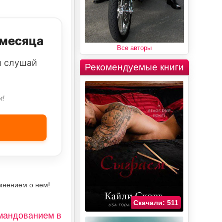
 месяца
Все авторы
и слушай
Рекомендуемые книги
и!
мнением о нем!
Скачали: 511
омандованием в