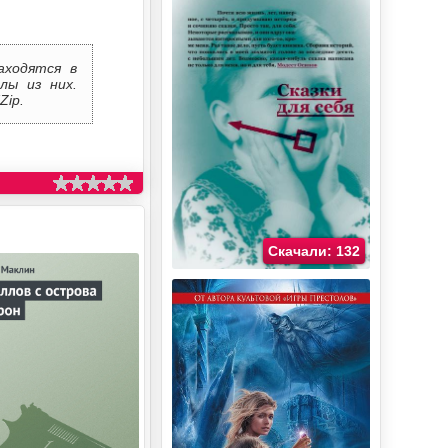
аходятся в
лы из них.
Zip.
Скачали: 132