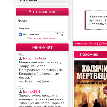
Авторизация
Уважаемы
архивах. 
Логин:
Сделать э
Пароль:
запомнить
Забыл пароль
|
Регистрация
Категория:
Роман
Добав
Мини-чат
Похожие: