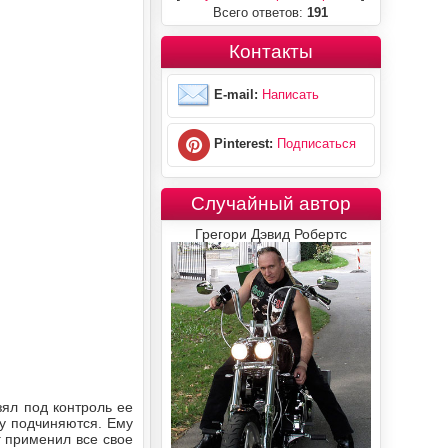
Всего ответов:
191
Контакты
E-mail:
Написать
Pinterest:
Подписаться
Случайный автор
Грегори Дэвид Робертс
зял под контроль ее
у подчиняются. Ему
г применил все свое