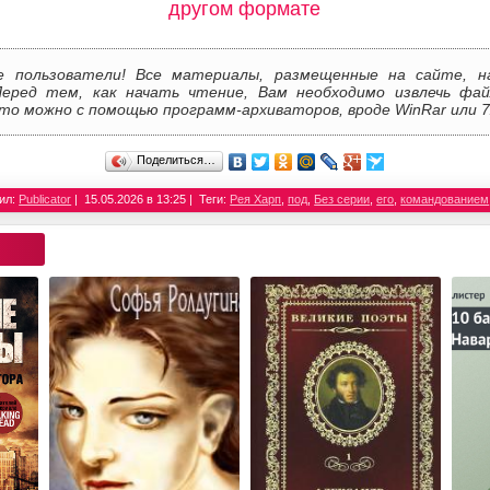
другом формате
е пользователи! Все материалы, размещенные на сайте, н
Перед тем, как начать чтение, Вам необходимо извлечь фай
то можно с помощью программ-архиваторов, вроде WinRar или 7
Поделиться…
ил:
Publicator
15.05.2026 в 13:25
Теги:
Рея Харп
,
под
,
Без серии
,
его
,
командованием