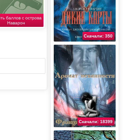
ть баллов с острова
Наварон
Скачали: 350
Скачали: 18399