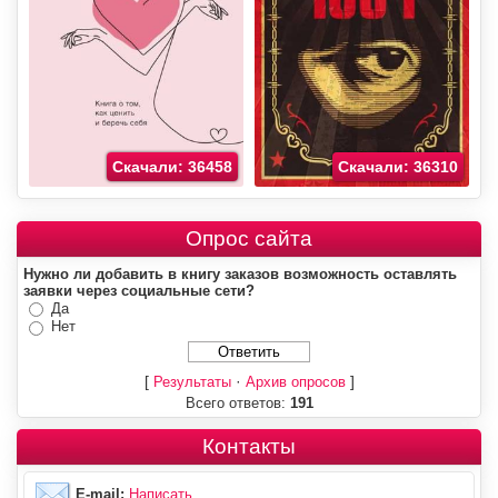
Скачали: 36458
Скачали: 36310
Опрос сайта
Нужно ли добавить в книгу заказов возможность оставлять
заявки через социальные сети?
Да
Нет
[
·
]
Результаты
Архив опросов
Всего ответов:
191
Контакты
E-mail:
Написать