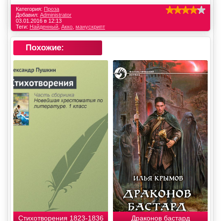
Категория:
Проза
Добавил:
Administrator
03.01.2016 в 12:13
Теги:
Найденный
,
Акко
,
манускрипт
Похожие:
Стихотворения 1823-1836
Драконов бастард