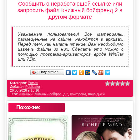
Сообщить о неработающей ссылке или
запросить файл Книжный бойфренд 2 в
другом формате
Уважаемые пользователи! Все материалы,
размещенные на сайте, находятся в архивах.
Перед тем, как начать чтение, Вам необходимо
извлечь файлы из них. Сделать это можно с
помощью программ-архиваторов, вроде WinRar
или 7Zip.
Поделиться…
Категория:
Роман
Добавил:
Publicator
26.05.2026 в 15:16
Теги:
книжный
,
Книжный бойфренд 2
,
бойфренд
,
Дана Джей
Похожие: