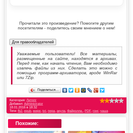
Прочитали это произведение? Помогите другим
посетителям - поделитесь своим мнением о нем!
Для правообладателей
Уважаемые пользователи! Все материалы,
размещенные на сайте, находятся в архивах.
Перед тем, как начать чтение, Вам необходимо
извлечь файлы из них. Сделать это можно с
помощью программ-архиваторов, вроде WinRar
или 7Zip.
Поделиться…
Категория:
Литрпг
Добавил:
Administrator
18.01.2016 в 18:32
Теги:
fb2
,
epub
,
мире
,
txt
,
пера
,
акула
,
Файролла.
,
PDF
,
гонг
,
чаша
Похожие: