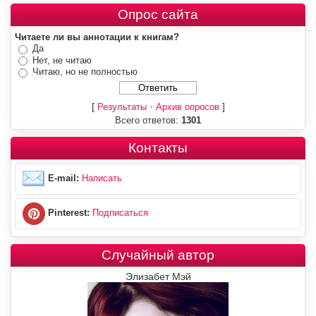
Опрос сайта
Читаете ли вы аннотации к книгам?
Да
Нет, не читаю
Читаю, но не полностью
[
·
]
Результаты
Архив опросов
Всего ответов:
1301
Контакты
E-mail:
Написать
Pinterest:
Подписаться
Случайный автор
Элизабет Мэй