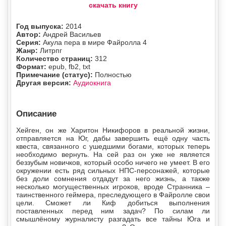
скачать книгу
Год выпуска:
2014
Автор:
Андрей Васильев
Серия:
Акула пера в мире Файролла 4
Жанр:
Литрпг
Количество страниц:
312
Формат:
epub, fb2, txt
Примечание (статус):
Полностью
Другая версия:
Аудиокнига
Описание
Хейген, он же Харитон Никифоров в реальной жизни,
отправляется на Юг, дабы завершить ещё одну часть
квеста, связанного с ушедшими богами, которых теперь
необходимо вернуть. На сей раз он уже не является
беззубым новичков, который особо ничего не умеет. В его
окружении есть ряд сильных НПС-персонажей, которые
без доли сомнения отдадут за него жизнь, а также
несколько могущественных игроков, вроде Странника –
таинственного геймера, преследующего в Файролле свои
цели. Сможет ли Киф добиться выполнения
поставленных перед ним задач? По силам ли
смышлёному журналисту разгадать все тайны Юга и