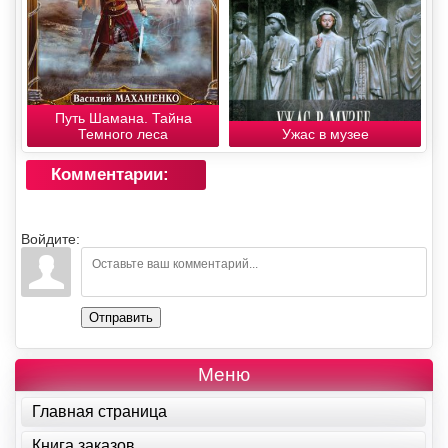
Путь Шамана. Тайна
Темного леса
Ужас в музее
Комментарии:
Войдите:
Отправить
Меню
Главная страница
Книга заказов