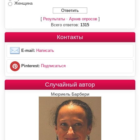
Женщина
[
·
]
Результаты
Архив опросов
Всего ответов:
1315
Контакты
E-mail:
Написать
Pinterest:
Подписаться
Случайный автор
Мюриель Барбери