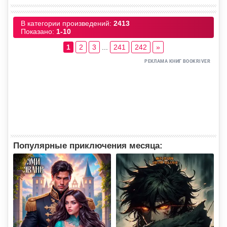
В категории произведений
:
2413
Показано
:
1-10
1
2
3
...
241
242
»
Популярные приключения месяца: