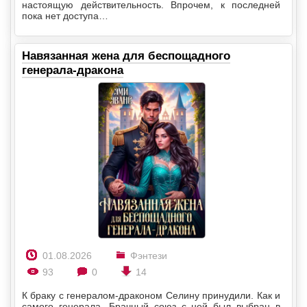
настоящую действительность. Впрочем, к последней
пока нет доступа…
Навязанная жена для беспощадного
генерала-дракона
01.08.2026
Фэнтези
93
0
14
К браку с генералом-драконом Селину принудили. Как и
самого генерала. Брачный союз с ней был выбран в