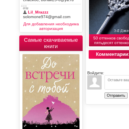
Для добавления необходима
авторизация
50 оттенков свобод
Самые скачиваемые
пятьдесят оттенков
книги
Комментарии
Войдите:
Отправить