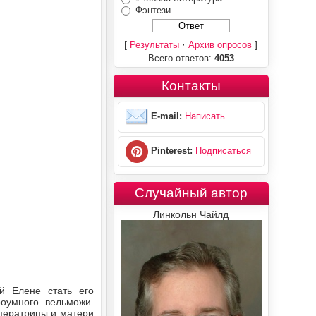
Фэнтези
[
·
]
Результаты
Архив опросов
Всего ответов:
4053
Контакты
E-mail:
Написать
Pinterest:
Подписаться
Случайный автор
Линкольн Чайлд
й Елене стать его
оумного вельможи.
ператрицы и матери