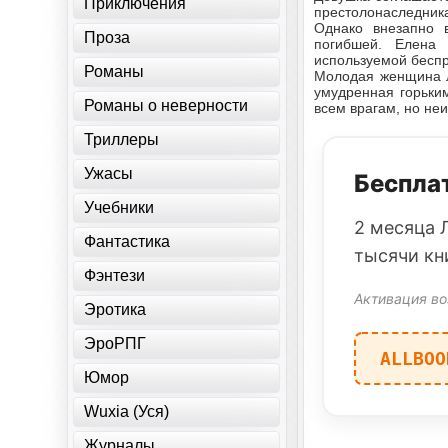
Приключения
престолонаследник
Однако внезапно в
Проза
погибшей. Елена 
используемой бесп
Романы
Молодая женщина л
умудренная горьки
Романы о неверности
всем врагам, но не
Триллеры
Ужасы
Бесплат
Учебники
2 месяца 
Фантастика
тысячи кн
Фэнтези
Активация во
Эротика
ЭроРПГ
ALLBOO
Юмор
Wuxia (Уся)
Журналы