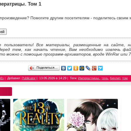
ператрицы. Том 1
 произведение? Помогите другим посетителям - поделитесь своим 
лей
е пользователи! Все материалы, размещенные на сайте, н
Перед тем, как начать чтение, Вам необходимо извлечь фай
то можно с помощью программ-архиваторов, вроде WinRar или 7
Поделиться…
обэ
Добавил:
Publicator
13.05.2026 в 14:29
Теги:
Императрицы.
,
тень
,
Кинлип
,
том