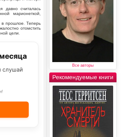
я давно считалась
нной марионеткой,
 в прошлое. Теперь
жалостно отомстить
нной цели.
 месяца
Все авторы
и слушай
Рекомендуемые книги
и!