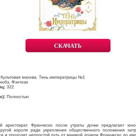
СКАЧАТЬ
. Культовая манхва. Тень императрицы №1
нобэ, Фэнтези
иц:
322
с):
Полностью
ый аристократ Франческо после утраты дочки предлагает юно
ругой короля ради укрепления общественного положения хитр
ся и проходит непростой путь от мнимой дочери Франческо до им