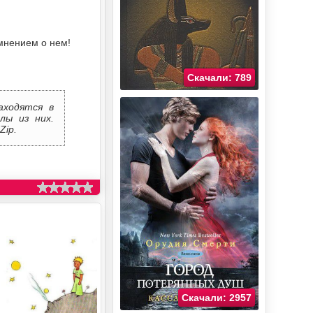
мнением о нем!
Скачали: 789
аходятся в
лы из них.
Zip.
Скачали: 2957