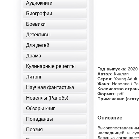
Аудиокниги
Биографии
Боевики
Детективы
Для детей
Драма
Кулинарные рецепты
Год выпуска:
2020
Автор:
Кинлип
Литрпг
Серия:
Young Adult
Жанр:
Новелла / Ра
Научная фантастика
Количество стран
Формат:
pdf
Новеллы (Ранобэ)
Примечание (стату
Обзоры книг
Описание
Попаданцы
Высокопоставленн
Поэзия
наследницей и суп
Девушка соглашает