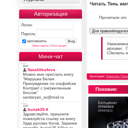
Читать Тень им
Авторизация
Прочитали это
Логин:
Для правообладате
Пароль:
запомнить
Уважаемы
Забыл пароль
|
Регистрация
архивах. 
Сделать э
Мини-чат
Категория:
Новелла / Ран
Похожие: