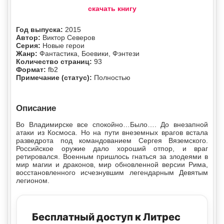
скачать книгу
Год выпуска:
2015
Автор:
Виктор Северов
Серия:
Новые герои
Жанр:
Фантастика, Боевики, Фэнтези
Количество страниц:
93
Формат:
fb2
Примечание (статус):
Полностью
Описание
Во Владимирске все спокойно…Было…. До внезапной
атаки из Космоса. Но на пути внеземных врагов встала
разведрота под командованием Сергея Вяземского.
Российское оружие дало хороший отпор, и враг
ретировался. Военным пришлось гнаться за злодеями в
мир магии и драконов, мир обновленной версии Рима,
восстановленного исчезнувшим легендарным Девятым
легионом.
Бесплатный доступ к Литрес