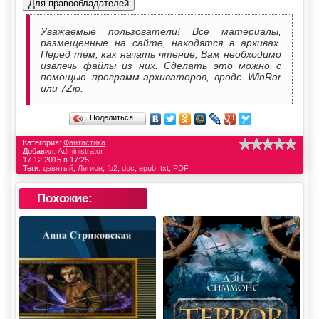
Для правообладателей
Уважаемые пользователи! Все материалы,
размещенные на сайте, находятся в архивах.
Перед тем, как начать чтение, Вам необходимо
извлечь файлы из них. Сделать это можно с
помощью программ-архиваторов, вроде WinRar
или 7Zip.
Поделиться…
Категория:
Фантастика
Добавил:
Administrator
17.12.2015 в 17:25
Теги:
девятый
,
Легион
,
fb2
,
doc
,
epub
,
txt
,
PDF
Похожие: