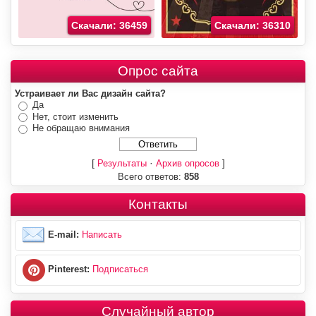
Скачали: 36459
Скачали: 36310
Опрос сайта
Устраивает ли Вас дизайн сайта?
Да
Нет, стоит изменить
Не обращаю внимания
[
·
]
Результаты
Архив опросов
Всего ответов:
858
Контакты
E-mail:
Написать
Pinterest:
Подписаться
Случайный автор