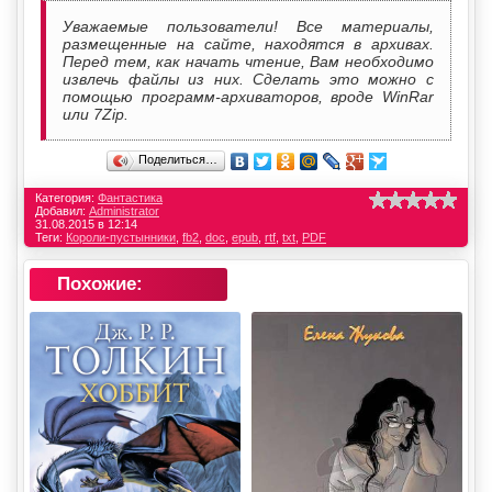
Уважаемые пользователи! Все материалы,
размещенные на сайте, находятся в архивах.
Перед тем, как начать чтение, Вам необходимо
извлечь файлы из них. Сделать это можно с
помощью программ-архиваторов, вроде WinRar
или 7Zip.
Поделиться…
Категория:
Фантастика
Добавил:
Administrator
31.08.2015 в 12:14
Теги:
Короли-пустынники
,
fb2
,
doc
,
epub
,
rtf
,
txt
,
PDF
Похожие: