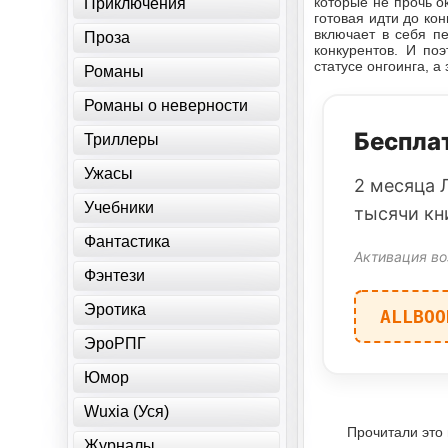
которые не прочь о
Приключения
готовая идти до кон
включает в себя п
Проза
конкурентов. И по
статусе онгоинга, а
Романы
Романы о неверности
Бесплат
Триллеры
Ужасы
2 месяца 
Учебники
тысячи кн
Фантастика
Активация во
Фэнтези
Эротика
ALLBOO
ЭроРПГ
Юмор
Wuxia (Уся)
Прочитали это
Журналы