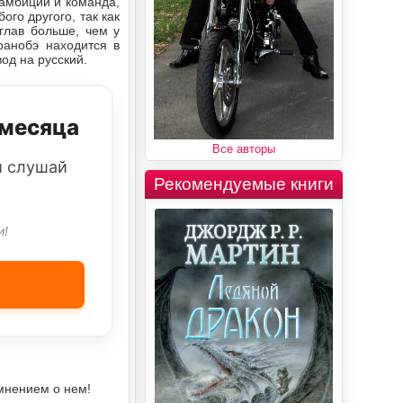
 амбиции и команда,
ого другого, так как
глав больше, чем у
ранобэ находится в
вод на русский.
 месяца
Все авторы
и слушай
Рекомендуемые книги
и!
мнением о нем!