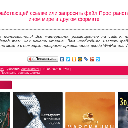
работающей ссылке или запросить файл Пространст
ином мире в другом формате
е пользователи! Все материалы, размещенные на сайте, н
Перед тем, как начать чтение, Вам необходимо извлечь фай
то можно с помощью программ-архиваторов, вроде WinRar или 7
Поделиться…
обэ
Добавил:
Administrator
19.04.2026 в 02:41
,
Пространственная
,
ферма