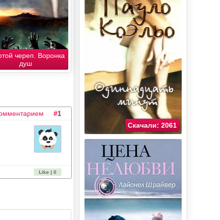
отой череп. Воронка
душ
комментарием
#1
Скачали: 2061
Like | 0