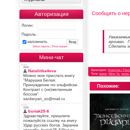
Сообщить о не
Авторизация
Логин:
Пароль:
Уважаемы
архивах. 
запомнить
Сделать э
Забыл пароль
|
Регистрация
Мини-чат
Категория:
Новелла / Ран
Теги:
мире
,
Ming Yu
,
ином
Похожие: