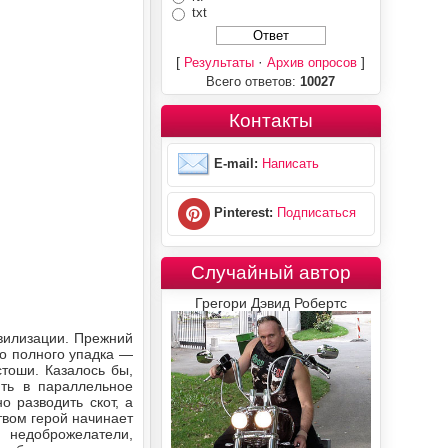
txt
[
·
]
Результаты
Архив опросов
Всего ответов:
10027
Контакты
E-mail:
Написать
Pinterest:
Подписаться
Случайный автор
Грегори Дэвид Робертс
ивилизации. Прежний
до полного упадка —
стоши. Казалось бы,
ить в параллельное
 разводить скот, а
вом герой начинает
и недоброжелатели,