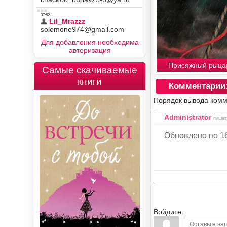
Для добавления необходима
авторизация
Присяжный рыца
Самые скачиваемые
книги
Комментарии
Порядок вывода комм
Administrator
пишет:
Обновлено по 16
Войдите: