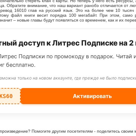
кончательно стереть клан с карты. Но теперь у него есть ресурсы,
ца. Обратите внимание, что наш вариант ранобэ отличается от люб
еревод 16010 глав на русский язык. Это на более чем 10 тысяч 
этому файл книги весит порядка 100 мегабайт. При этом, само 
 значит – новые главы будут появляться со временем, как и их пере
ный доступ к Литрес Подписке на 2
Литрес Подписки по промокоду в подарок. Читай 
иг бесплатно.
зможна только на новом аккаунте, где прежде не было подписк
KS60
Активировать
 произведение? Помогите другим посетителям - поделитесь своим 