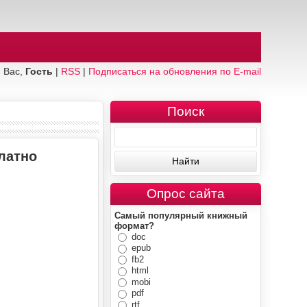
 Вас,
Гость
|
RSS
|
Подписаться на обновления по E-mail
Поиск
латно
Опрос сайта
Самый популярный книжный
формат?
doc
epub
fb2
html
mobi
pdf
rtf