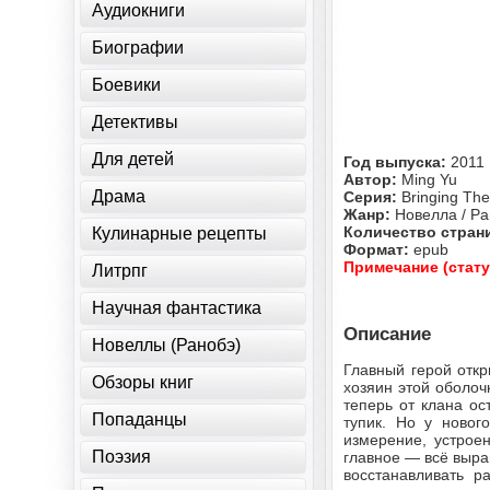
Аудиокниги
Биографии
Боевики
Детективы
Для детей
Год выпуска:
2011
Автор:
Ming Yu
Драма
Серия:
Bringing The
Жанр:
Новелла / Р
Количество стран
Кулинарные рецепты
Формат:
epub
Примечание (стату
Литрпг
Научная фантастика
Описание
Новеллы (Ранобэ)
Главный герой откр
Обзоры книг
хозяин этой оболоч
теперь от клана ос
Попаданцы
тупик. Но у новог
измерение, устрое
Поэзия
главное — всё выр
восстанавливать р