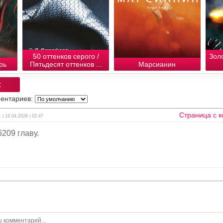
50 оттенков серого /
Зол
рь
Пятьдесят оттенков ...
Марсианин
:
ентариев:
Страница с 
 | 19.04.2026 | 02:47
209 главу.