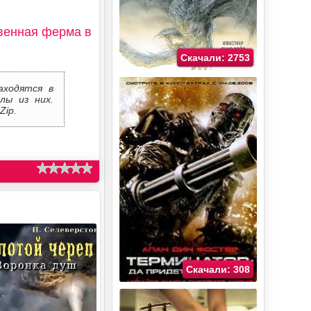
венная ферма в
Скачали: 2753
аходятся в
лы из них.
Zip.
Скачали: 308