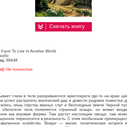
Скачать книгу
 Farm To Live In Another World
анобэ
иц:
86648
с):
Не полностью
ывает глаза в теле разорившегося аристократа где-то на краю ц
ки успел растратить магический дар и довести родовое поместье 
тались лишь горстка верных слуг и бесплодные земли Черной пу
о обитателя тела появляется странный козырь: он может вход
нное как игровая ферма. Там растут настоящие овощи, там можно
ащенное переносится в реальность. С этим необычным преимущест
азваленное хозяйство. Вокруг — магия, политические интриги 