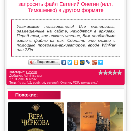
запросить файл Евгений Онегин (илл.
Тимошенко) в другом формате
Уважаемые пользователи! Все материалы,
размещенные на сайте, находятся в архивах.
Перед тем, как начать чтение, Вам необходимо
извлечь файлы из них. Сделать это можно с
помощью программ-архиваторов, вроде WinRar
или 7Zip.
Поделиться…
Категория:
Поэзия
Добавил:
Administrator
27.01.2016 в 18:32
Теги:
(илл.
,
fb2
,
epub
,
txt
,
евгений
,
Онегин
,
PDF
,
тимошенко)
Похожие: