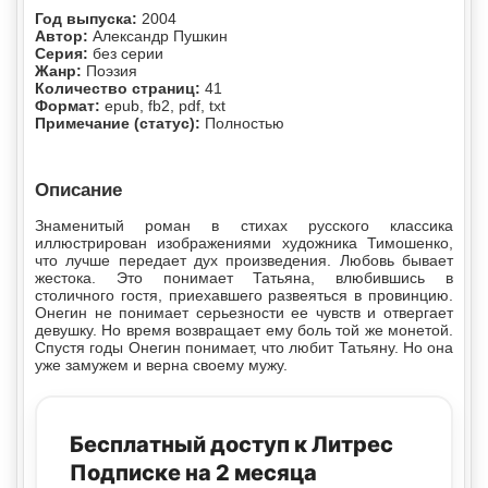
Год выпуска:
2004
Автор:
Александр Пушкин
Серия:
без серии
Жанр:
Поэзия
Количество страниц:
41
Формат:
epub, fb2, pdf, txt
Примечание (статус):
Полностью
Описание
Знаменитый роман в стихах русского классика
иллюстрирован изображениями художника Тимошенко,
что лучше передает дух произведения. Любовь бывает
жестока. Это понимает Татьяна, влюбившись в
столичного гостя, приехавшего развеяться в провинцию.
Онегин не понимает серьезности ее чувств и отвергает
девушку. Но время возвращает ему боль той же монетой.
Спустя годы Онегин понимает, что любит Татьяну. Но она
уже замужем и верна своему мужу.
Бесплатный доступ к Литрес
Подписке на 2 месяца