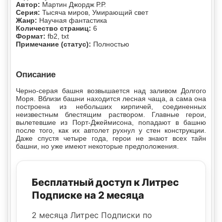
Автор:
Мартин Джордж Р.Р.
Серия:
Тысяча миров, Умирающий свет
Жанр:
Научная фантастика
Количество страниц:
6
Формат:
fb2, txt
Примечание (статус):
Полностью
Описание
Черно-серая башня возвышается над заливом Долгого
Моря. Вблизи башни находится лесная чаща, а сама она
построена из небольших кирпичей, соединенных
неизвестным блестящим раствором. Главные герои,
вылетевшие из Порт-Джеймисона, попадают в башню
после того, как их автолет рухнул у стен конструкции.
Даже спустя четыре года, герои не знают всех тайн
башни, но уже имеют некоторые предположения.
Бесплатный доступ к Литрес
Подписке на 2 месяца
2 месяца Литрес Подписки по