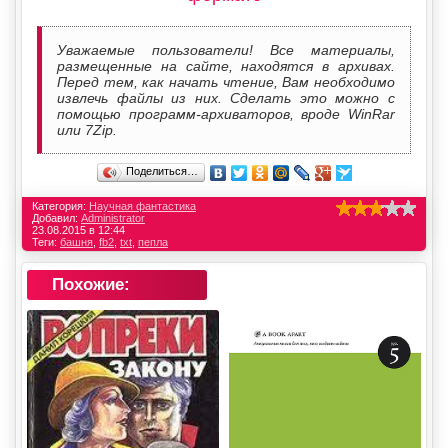
Уважаемые пользователи! Все материалы,
размещенные на сайте, находятся в архивах.
Перед тем, как начать чтение, Вам необходимо
извлечь файлы из них. Сделать это можно с
помощью программ-архиваторов, вроде WinRar
или 7Zip.
Поделиться…
Категория:
Научная фантастика
Добавил:
Administrator
23.08.2015 в 12:44
Теги:
башня
,
fb2
,
txt
,
пепла
Похожие: