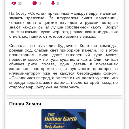
33
0
0
На борту «Сокола» привычный маршрут вдруг начинает
звучать тревожно. За штурвалом сидит марсианин,
человек дела с цепким взглядом и руками, которые
знают каждый рычаг лучше собственной каюты. Вокруг
тянется космос: сухая чернота, редкие вспышки далеких
огней, молчание, от которого звенит в висках.
Сначала все выглядит буднично. Короткие команды,
ровный ход, слабый свет приборной панели. Но в этом
планетарном мире даже выверенный курс может
привести совсем не туда, куда вела карта. Один сигнал
сбивает ритм полета, одна деталь в показаниях
заставляет насторожиться, и пустынные просторы за
иллюминатором уже не кажутся безобидным фоном.
«Сокол» идет вперед, а вместе с ним растет чувство, что
впереди корабль ждет встреча, после которой назад по
старому маршруту уже не повернуть.
Полая Земля