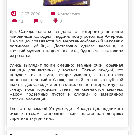
12.07.2026
Фантастика
41
0
0
Док Сэвидж берется за дело, от которого у штабных
чиновников холодеют ладони: под угрозой вся Америка.
На улицах появляется Ул, мертвенно-бледный человек с
пальцами убийцы. Достаточно одного касания, и
крепкий мужчина падает так тихо, будто его выключили
из розетки.
Улика выглядит почти смешно: темные очки, обычная
вещица для витрины у вокзала. Только каждый, кто
получает их в руки, вскоре умирает, а на стеклах
остается странный отблеск, похожий на свет из глубокой
шахты. Док Сэвидж и его великолепная пятерка идут по
следу, пока городские стены не сменяются камнем,
жаром подземных пустот и слухами о затерянной
сверхцивилизации.
Где-то под землей Ул уже ждет. И когда Док поднимает
очки к глазам, становится ясно: настоящая ловушка
спрятана внутри линз.