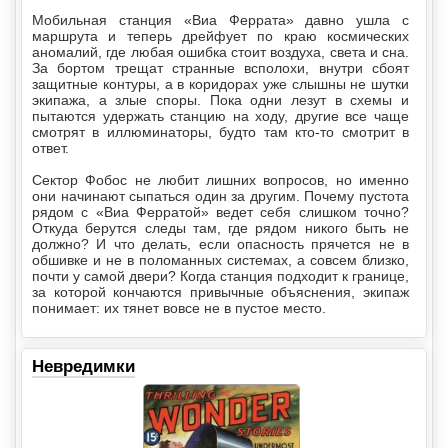
Мобильная станция «Виа Феррата» давно ушла с
маршрута и теперь дрейфует по краю космических
аномалий, где любая ошибка стоит воздуха, света и сна.
За бортом трещат странные всполохи, внутри сбоят
защитные контуры, а в коридорах уже слышны не шутки
экипажа, а злые споры. Пока одни лезут в схемы и
пытаются удержать станцию на ходу, другие все чаще
смотрят в иллюминаторы, будто там кто-то смотрит в
ответ.
Сектор Фобос не любит лишних вопросов, но именно
они начинают сыпаться один за другим. Почему пустота
рядом с «Виа Ферратой» ведет себя слишком точно?
Откуда берутся следы там, где рядом никого быть не
должно? И что делать, если опасность прячется не в
обшивке и не в поломанных системах, а совсем близко,
почти у самой двери? Когда станция подходит к границе,
за которой кончаются привычные объяснения, экипаж
понимает: их тянет вовсе не в пустое место.
Невредимки