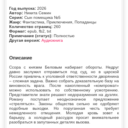
Год выпуска:
2026
Автор:
Никита Семин
Серия:
Сын помещика №5
Жанр:
Фантастика, Приключения, Попаданцы
Количество страниц:
260
Формат:
epub, fb2, txt
Примечание (статус):
Полностью
Другая версия:
Аудиокнига
Описание
Ссора с князем Беловым набирает обороты. Недруг
давно заслужил отправиться под суд, но в царской
России привлечь к уголовной ответственности дворянина
– сложная задача. Важно собрать доказательную базу на
виновность врага. После накопленный «компромат»
можно использовать по собственному усмотрению.
Представители знати решают недоразумения на дуэлях.
Роману поступает неоднозначное предложение
«стреляться». Законы общества сильно не одобряют
подобные выходки. Но поруганная честь требует
немедленного отмщения. Молодая кровь зовет к
барьеру, а холодный рассудок просит внимательнее
разобраться в запутанных деталях вызова.