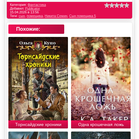
Категория:
Фантастика
Добавил:
Publicator
15.04.2026 в 13:56
Теги:
сын
,
помещика
,
Никита Семин
,
Сын помещика 5
Похожие:
Торнсайдские хроники
Одна крошечная ложь