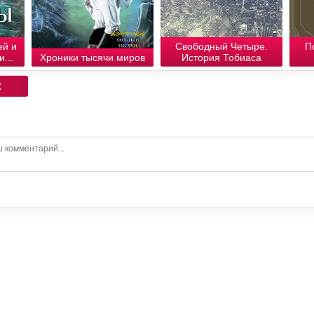
ей и
Свободный Четыре.
П
...
Хроники тысячи миров
История Тобиаса
: