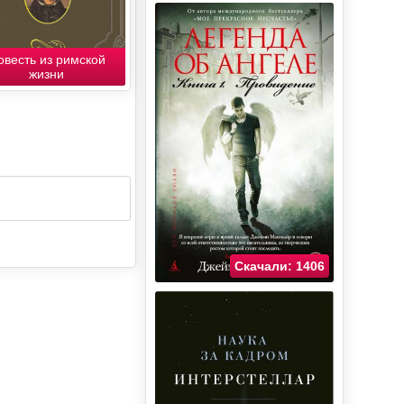
овесть из римской
жизни
Скачали: 1406