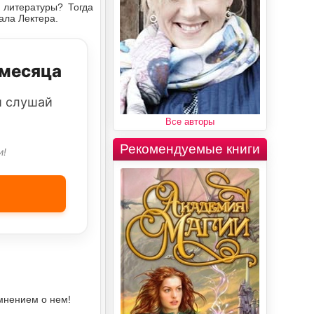
 литературы? Тогда
ала Лектера.
 месяца
и слушай
Все авторы
Рекомендуемые книги
и!
мнением о нем!