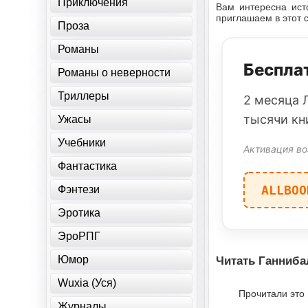
Приключения
Вам интересна ист
приглашаем в этот 
Проза
Романы
Бесплат
Романы о неверности
Триллеры
2 месяца 
тысячи кн
Ужасы
Учебники
Активация во
Фантастика
ALLBOO
Фэнтези
Эротика
ЭроРПГ
Юмор
Читать Ганнибал
Wuxia (Уся)
Прочитали это
Журналы