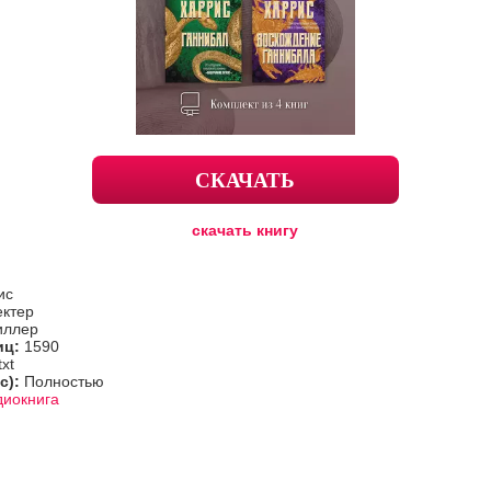
СКАЧАТЬ
скачать книгу
ис
ектер
иллер
иц:
1590
txt
с):
Полностью
диокнига