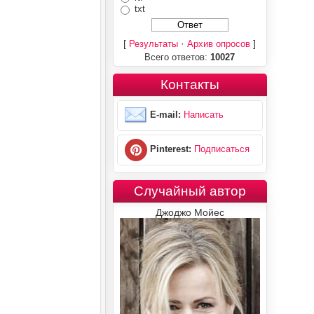
txt
[
·
]
Результаты
Архив опросов
Всего ответов:
10027
Контакты
E-mail:
Написать
Pinterest:
Подписаться
Случайный автор
Джоджо Мойес