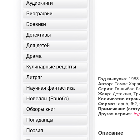
Аудиокниги
Биографии
Боевики
Детективы
Для детей
Драма
Кулинарные рецепты
Литрпг
Год выпуска:
1988
Автор:
Томас Харр
Научная фантастика
Серия:
Ганнибал Л
Жанр:
Детектив, Тр
Новеллы (Ранобэ)
Количество стран
Формат:
epub, fb2, 
Примечание (стату
Обзоры книг
Другая версия:
Ау
Попаданцы
Поэзия
Описание