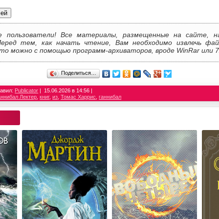
лей
е пользователи! Все материалы, размещенные на сайте, н
Перед тем, как начать чтение, Вам необходимо извлечь фай
то можно с помощью программ-архиваторов, вроде WinRar или 7
Поделиться…
авил:
Publicator
15.06.2026 в 14:56
аннибал Лектер
,
книг
,
из
,
Томас Харрис
,
ганнибал