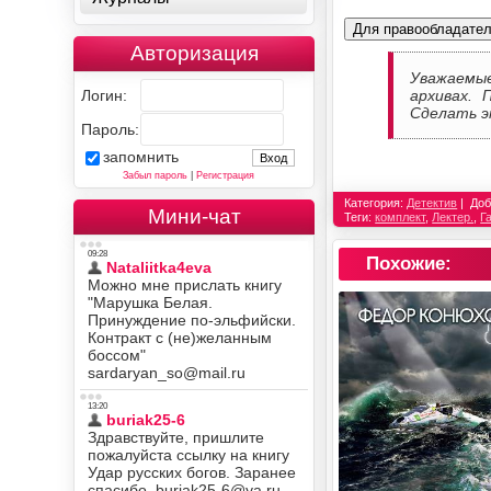
Для правообладате
Авторизация
Уважаемы
Логин:
архивах. 
Сделать э
Пароль:
запомнить
Забыл пароль
|
Регистрация
Категория:
Детектив
Доб
Мини-чат
Теги:
комплект
,
Лектер.
,
Г
Похожие: