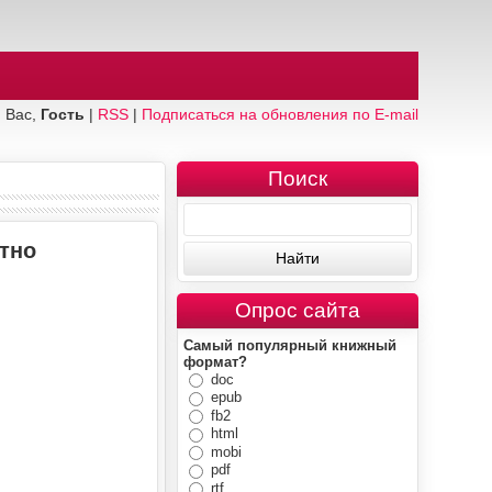
 Вас,
Гость
|
RSS
|
Подписаться на обновления по E-mail
Поиск
атно
Опрос сайта
Самый популярный книжный
формат?
doc
epub
fb2
html
mobi
pdf
rtf