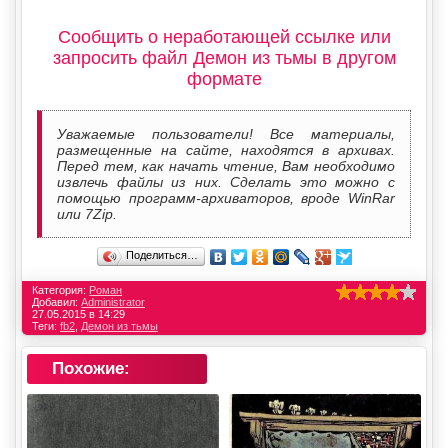
Сообщить о неработающей ссылке или
запросить файл Демон из тьмы в другом
формате
Уважаемые пользователи! Все материалы,
размещенные на сайте, находятся в архивах.
Перед тем, как начать чтение, Вам необходимо
извлечь файлы из них. Сделать это можно с
помощью программ-архиваторов, вроде WinRar
или 7Zip.
Поделиться…
Категория:
Роман
Добавил:
Administrator
27.05.2015 в 14:29
Теги:
fb2
,
Демон из тьмы
Похожие: