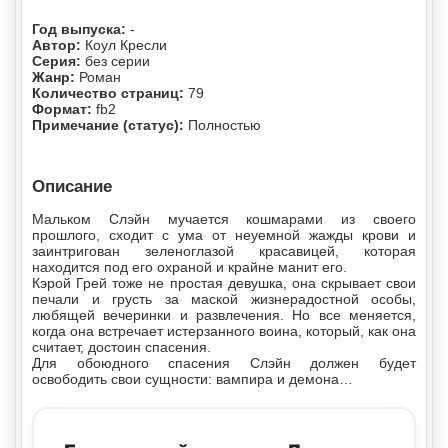
Год выпуска:
-
Автор:
Коул Кресли
Серия:
без серии
Жанр:
Роман
Количество страниц:
79
Формат:
fb2
Примечание (статус):
Полностью
Описание
Мальком Слэйн мучается кошмарами из своего
прошлого, сходит с ума от неуемной жажды крови и
заинтригован зеленоглазой красавицей, которая
находится под его охраной и крайне манит его.
Кэрой Грей тоже не простая девушка, она скрывает свои
печали и грусть за маской жизнерадостной особы,
любящей вечеринки и развлечения. Но все меняется,
когда она встречает истерзанного воина, который, как она
считает, достоин спасения.
Для обоюдного спасения Слэйн должен будет
освободить свои сущности: вампира и демона…