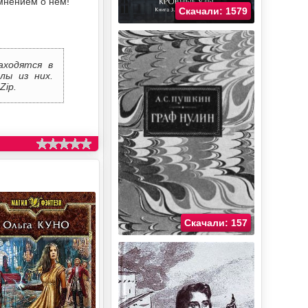
мнением о нем!
Скачали: 1579
аходятся в
лы из них.
Zip.
Скачали: 157