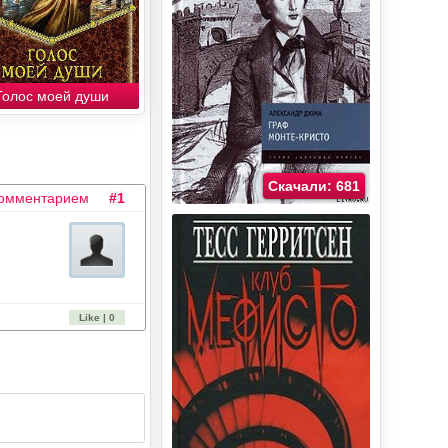
Голос моей души
Скачали: 681
комментарием
#1
Like | 0