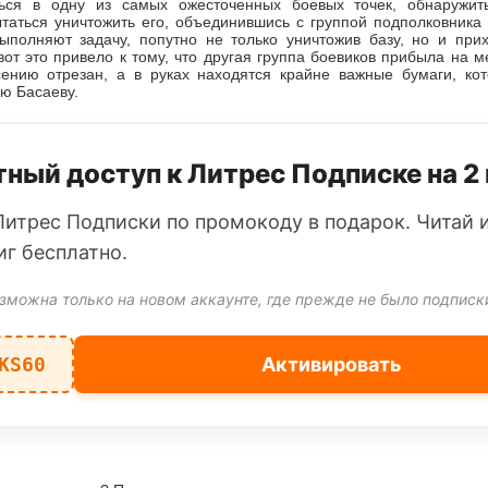
ься в одну из самых ожесточенных боевых точек, обнаружить
таться уничтожить его, объединившись с группой подполковника
ыполняют задачу, попутно не только уничтожив базу, но и прих
вот это привело к тому, что другая группа боевиков прибыла на м
сению отрезан, а в руках находятся крайне важные бумаги, к
ю Басаеву.
ный доступ к Литрес Подписке на 2
Литрес Подписки по промокоду в подарок. Читай 
иг бесплатно.
зможна только на новом аккаунте, где прежде не было подписк
KS60
Активировать