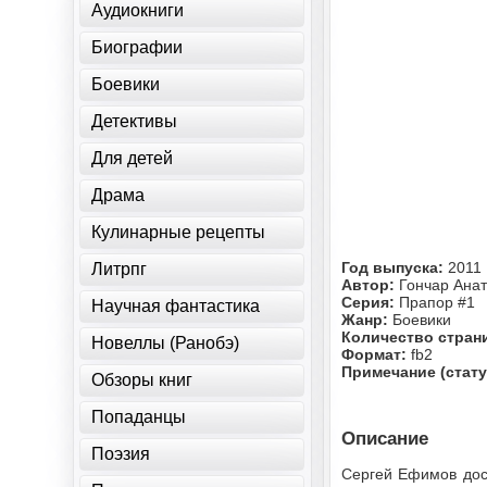
Аудиокниги
Биографии
Боевики
Детективы
Для детей
Драма
Кулинарные рецепты
Год выпуска:
2011
Литрпг
Автор:
Гончар Ана
Серия:
Прапор #1
Научная фантастика
Жанр:
Боевики
Количество стран
Новеллы (Ранобэ)
Формат:
fb2
Примечание (стату
Обзоры книг
Попаданцы
Описание
Поэзия
Сергей Ефимов дос