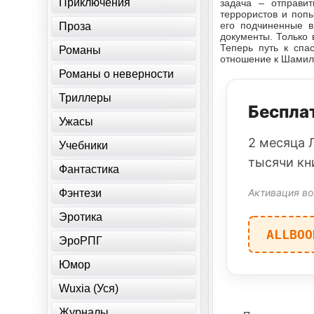
Приключения
задача – отправит
террористов и попы
его подчиненные в
Проза
документы. Только 
Теперь путь к спа
Романы
отношение к Шамил
Романы о неверности
Триллеры
Бесплат
Ужасы
2 месяца 
Учебники
тысячи кн
Фантастика
Активация во
Фэнтези
Эротика
ALLBOO
ЭроРПГ
Юмор
Wuxia (Уся)
Журналы