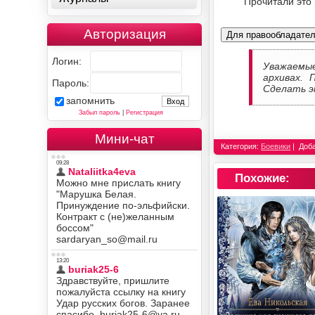
Прочитали это
Авторизация
Для правообладате
Логин:
Уважаемы
архивах. 
Пароль:
Сделать э
запомнить
Забыл пароль
|
Регистрация
Мини-чат
Категория:
Боевики
Доб
Похожие: