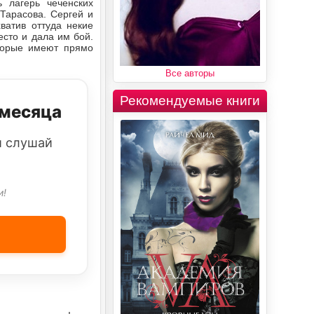
 лагерь чеченских
 Тарасова. Сергей и
ватив оттуда некие
есто и дала им бой.
оторые имеют прямо
Все авторы
Рекомендуемые книги
 месяца
и слушай
и!