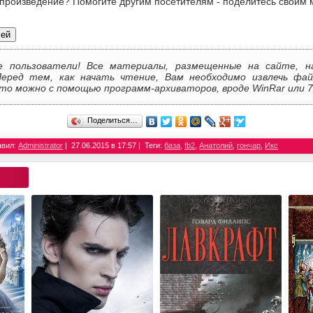
 произведение? Помогите другим посетителям - поделитесь своим 
лей
е пользователи! Все материалы, размещенные на сайте, н
Перед тем, как начать чтение, Вам необходимо извлечь фай
то можно с помощью программ-архиваторов, вроде WinRar или 7
Поделиться…
авил:
Administrator
27.06.2015 в 17:57
Теги:
база
,
fb2
,
Анатолий
,
гончар
,
Икс