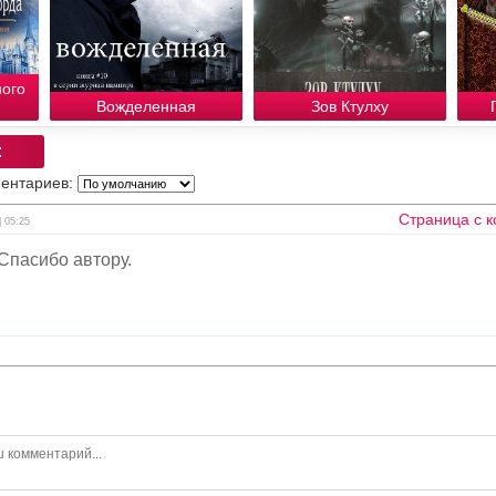
ного
Вожделенная
Зов Ктулху
:
ентариев:
Страница с 
| 05:25
Спасибо автору.