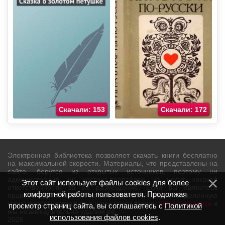
Скачали: 153
Скачали: 172
Электронная библиотека позволяет скачать книги бесплатно
на максимальной скорости. Материалы, что представлены на
сайте, берутся из открытых источников, поэтому ни
администрация, ни хостинг-провайдер не несут никакой
Этот сайт использует файлы cookies для более
ответственности за их размещение. Если вы являетесь
комфортной работы пользователя. Продолжая
правообладателем и не хотите видеть на сайте определенную
книгу, просим связаться с нами через форму
Обратной связи
и
просмотр страниц сайта, вы соглашаетесь с
Политикой
мы незамедлительно удалим её.
использования файлов cookies
.
2026