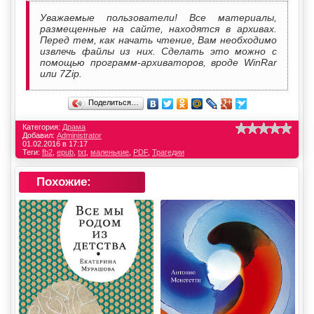
Уважаемые пользователи! Все материалы,
размещенные на сайте, находятся в архивах.
Перед тем, как начать чтение, Вам необходимо
извлечь файлы из них. Сделать это можно с
помощью программ-архиваторов, вроде WinRar
или 7Zip.
Поделиться…
Категория:
Драма
Добавил:
Administrator
01.02.2016 в 17:17
Теги:
fb2
,
epub
,
txt
,
маленькие
,
PDF
,
Трагедии
Похожие: