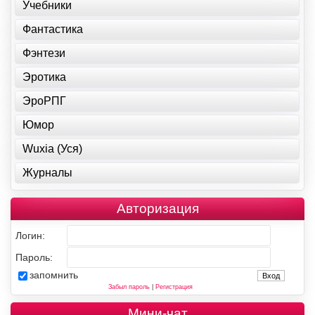
Учебники
Фантастика
Фэнтези
Эротика
ЭроРПГ
Юмор
Wuxia (Уся)
Журналы
Авторизация
Логин:
Пароль:
запомнить
Забыл пароль
|
Регистрация
Мини-чат