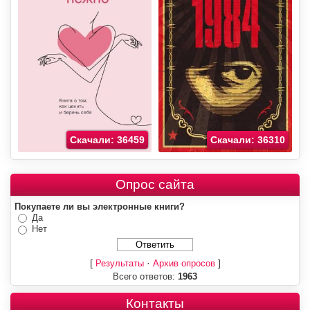
Скачали: 36459
Скачали: 36310
Опрос сайта
Покупаете ли вы электронные книги?
Да
Нет
[
·
]
Результаты
Архив опросов
Всего ответов:
1963
Контакты