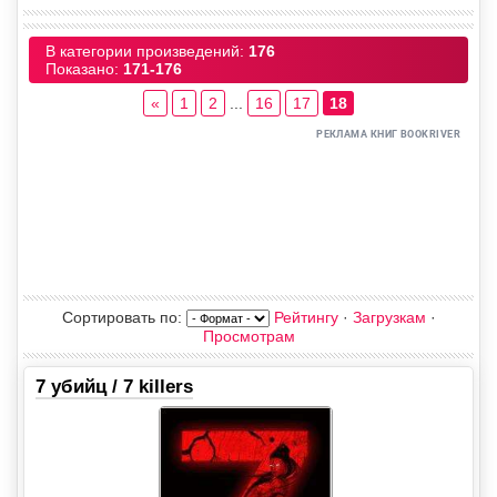
В категории произведений
:
176
Показано
:
171-176
«
1
2
...
16
17
18
Сортировать по
:
Рейтингу
·
Загрузкам
·
Просмотрам
7 убийц / 7 killеrs