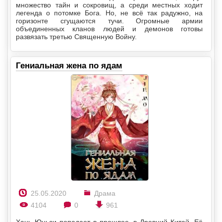
множество тайн и сокровищ, а среди местных ходит
легенда о потомке Бога. Но, не всё так радужно, на
горизонте сгущаются тучи. Огромные армии
объединенных кланов людей и демонов готовы
развязать третью Священную Войну.
Гениальная жена по ядам
25.05.2020
Драма
4104
0
961
Хань Юньси попадает в прошлое, в Древний Китай. Её