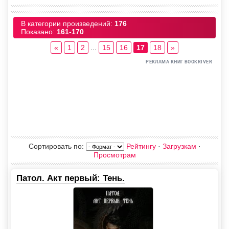
В категории произведений
:
176
Показано
:
161-170
«
1
2
...
15
16
17
18
»
Сортировать по
:
Рейтингу
·
Загрузкам
·
Просмотрам
Патол. Акт первый: Тень.