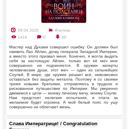
09.04.2020
Фэнтези
1416
0
60
Мастер над Духами совершил ошибку. Он должен был
оживить Лао Айлин, дочку генерала Западной Империи,
а вместо этого призвал меня. Конечно, я могла выдать
себя за настоящую Айлин, только вот её меч мне
совершенно не подчиняется. В оружии заперты
человеческие души, этот меч — один из сильнейших
Соулей. В мире, где оружие решает всё, невозможно
оставаться без защиты металла. Поэтому я со своими
тремя новыми братьями, отправляюсь в трудное и
рискованное путешествие по Империи. Мы уверенно
движемся к цели — моему личному мечу, моему Соулю.
Нам предстоят нелегкие испытания, и плата за
желаемое будет огромна. А мой белый пояс по ушу
совершенно не облегчает жизнь.
Слава Императрице! / Congratulation