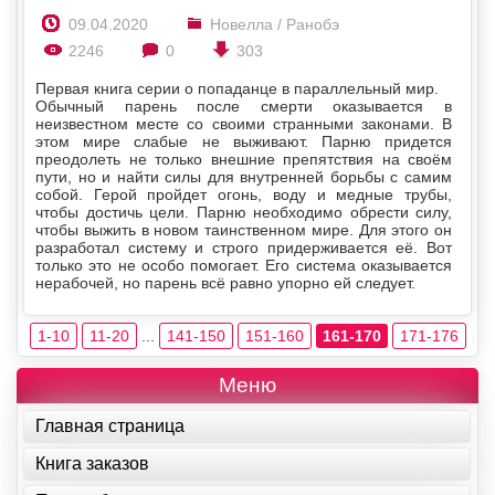
09.04.2020
Новелла / Ранобэ
2246
0
303
Первая книга серии о попаданце в параллельный мир.
Обычный парень после смерти оказывается в
неизвестном месте со своими странными законами. В
этом мире слабые не выживают. Парню придется
преодолеть не только внешние препятствия на своём
пути, но и найти силы для внутренней борьбы с самим
собой. Герой пройдет огонь, воду и медные трубы,
чтобы достичь цели. Парню необходимо обрести силу,
чтобы выжить в новом таинственном мире. Для этого он
разработал систему и строго придерживается её. Вот
только это не особо помогает. Его система оказывается
нерабочей, но парень всё равно упорно ей следует.
1-10
11-20
...
141-150
151-160
161-170
171-176
Меню
Главная страница
Книга заказов