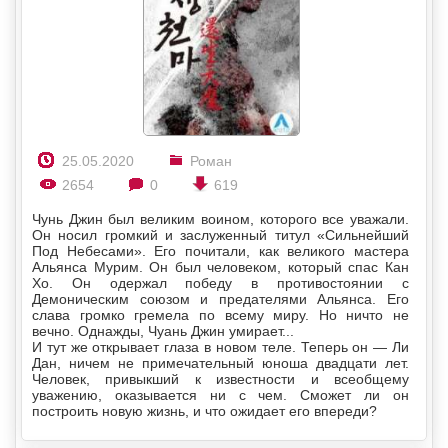
25.05.2020
Роман
2654
0
619
Чунь Джин был великим воином, которого все уважали.
Он носил громкий и заслуженный титул «Сильнейший
Под Небесами». Его почитали, как великого мастера
Альянса Мурим. Он был человеком, который спас Кан
Хо. Он одержал победу в противостоянии с
Демоническим союзом и предателями Альянса. Его
слава громко гремела по всему миру. Но ничто не
вечно. Однажды, Чуань Джин умирает...
И тут же открывает глаза в новом теле. Теперь он — Ли
Дан, ничем не примечательный юноша двадцати лет.
Человек, привыкший к известности и всеобщему
уважению, оказывается ни с чем. Сможет ли он
построить новую жизнь, и что ожидает его впереди?