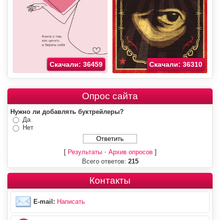
Скачали: 36459
Скачали: 36310
Опрос сайта
Нужно ли добавлять буктрейлеры?
Да
Нет
[
·
]
Результаты
Архив опросов
Всего ответов:
215
Контакты
E-mail:
Написать