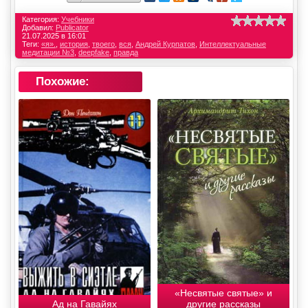
Категория:
Учебники
Добавил:
Publicator
21.07.2025 в 16:01
Теги:
«я».
,
история
,
твоего
,
вся
,
Андрей Курпатов
,
Интеллектуальные
медитации №3
,
deepfake
,
правда
Похожие:
«Несвятые святые» и
Ад на Гавайях
другие рассказы