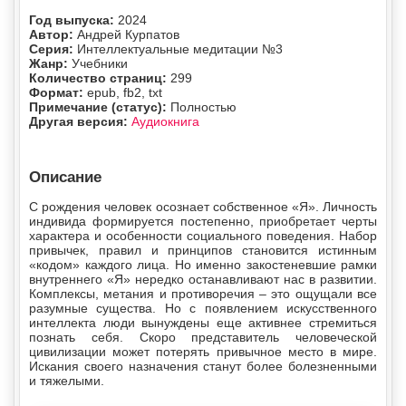
Год выпуска:
2024
Автор:
Андрей Курпатов
Серия:
Интеллектуальные медитации №3
Жанр:
Учебники
Количество страниц:
299
Формат:
epub, fb2, txt
Примечание (статус):
Полностью
Другая версия:
Аудиокнига
Описание
С рождения человек осознает собственное «Я». Личность
индивида формируется постепенно, приобретает черты
характера и особенности социального поведения. Набор
привычек, правил и принципов становится истинным
«кодом» каждого лица. Но именно закостеневшие рамки
внутреннего «Я» нередко останавливают нас в развитии.
Комплексы, метания и противоречия – это ощущали все
разумные существа. Но с появлением искусственного
интеллекта люди вынуждены еще активнее стремиться
познать себя. Скоро представитель человеческой
цивилизации может потерять привычное место в мире.
Искания своего назначения станут более болезненными
и тяжелыми.