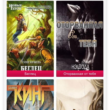
Беглец
Оторванная от тебя