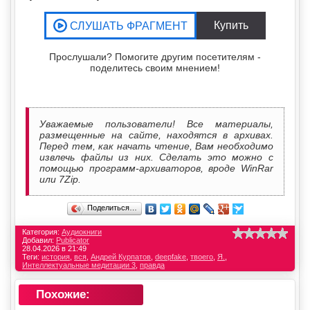
Прослушали? Помогите другим посетителям -
поделитесь своим мнением!
Уважаемые пользователи! Все материалы,
размещенные на сайте, находятся в архивах.
Перед тем, как начать чтение, Вам необходимо
извлечь файлы из них. Сделать это можно с
помощью программ-архиваторов, вроде WinRar
или 7Zip.
Поделиться…
Категория:
Аудиокниги
Добавил:
Publicator
28.04.2026 в 21:49
Теги:
история
,
вся
,
Андрей Курпатов
,
deepfake
,
твоего
,
Я.
,
Интеллектуальные медитации 3
,
правда
Похожие: