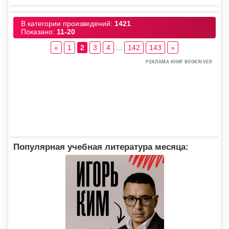
В категории произведений
:
1421
Показано
:
11-20
«
1
2
3
4
...
142
143
»
Популярная учебная литература месяца: