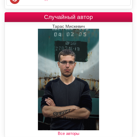
Случайный автор
Тарас Мискевич
Все авторы