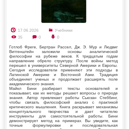
17.06.2026
Учебники
35
0
0
Готлоб Фреге, Бертран Рассел, Дж. Э. Мур и Людвиг
Витгенштейн заложили основы аналитической
философии на рубеже веков. К тридцатым годам
направление обрело структуру. После войны метод
перешел в университеты Северной Америки и Европы.
Сегодня исследователи применяют эти подходы в
Латинской Америке и Восточной Азии. Традиция
объединяет ученых и продолжает расширять поле
академического знания.
Майкл Бини разбирает тексты основателей и
показывает, как их методы решают вопросы о природе
знания. Автор привлекает работы Сьюзан Стеббинг,
чтобы связать философский анализ с практикой
критического мышления. Книга раскрывает механизмы
концептуального творчества и дает читателю
инструменты для самостоятельной работы. Бини
демонстрирует метод на примерах. Вы увидите, как
точные формулировки и последовательная