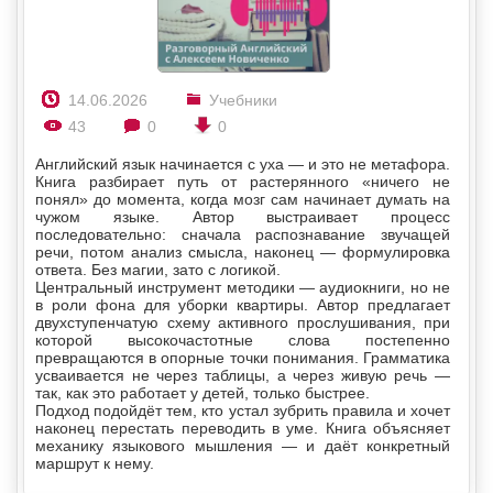
14.06.2026
Учебники
43
0
0
Английский язык начинается с уха — и это не метафора.
Книга разбирает путь от растерянного «ничего не
понял» до момента, когда мозг сам начинает думать на
чужом языке. Автор выстраивает процесс
последовательно: сначала распознавание звучащей
речи, потом анализ смысла, наконец — формулировка
ответа. Без магии, зато с логикой.
Центральный инструмент методики — аудиокниги, но не
в роли фона для уборки квартиры. Автор предлагает
двухступенчатую схему активного прослушивания, при
которой высокочастотные слова постепенно
превращаются в опорные точки понимания. Грамматика
усваивается не через таблицы, а через живую речь —
так, как это работает у детей, только быстрее.
Подход подойдёт тем, кто устал зубрить правила и хочет
наконец перестать переводить в уме. Книга объясняет
механику языкового мышления — и даёт конкретный
маршрут к нему.