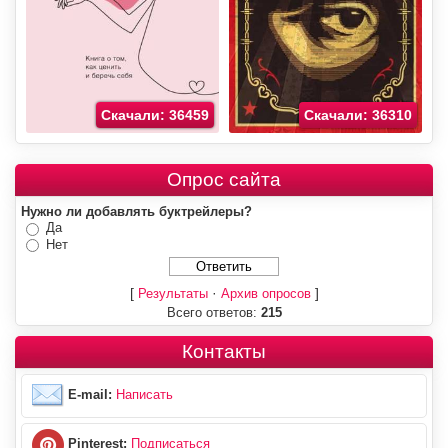
Скачали: 36459
Скачали: 36310
Опрос сайта
Нужно ли добавлять буктрейлеры?
Да
Нет
[
·
]
Результаты
Архив опросов
Всего ответов:
215
Контакты
E-mail:
Написать
Pinterest:
Подписаться