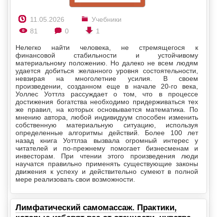
11.05.2026
Учебники
81
0
1
Нелегко найти человека, не стремящегося к
финансовой стабильности и устойчивому
материальному положению. Но далеко не всем людям
удается добиться желанного уровня состоятельности,
невзирая на многолетние усилия. В своем
произведении, созданном еще в начале 20-го века,
Уоллес Уоттлз рассуждает о том, что в процессе
достижения богатства необходимо придерживаться тех
же правил, на которых основывается математика. По
мнению автора, любой индивидуум способен изменить
собственную материальную ситуацию, используя
определенные алгоритмы действий. Более 100 лет
назад книга Уоттлза вызвала огромный интерес у
читателей и по-прежнему помогает бизнесменам и
инвесторам. При чтении этого произведения люди
научатся правильно применять существующие законы
движения к успеху и действительно сумеют в полной
мере реализовать свои возможности.
Лимфатический самомассаж. Практики,