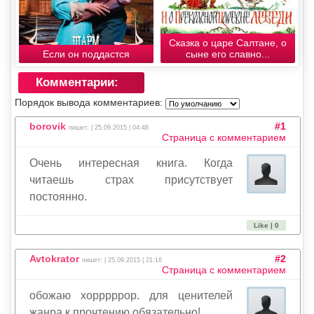
Сказка о царе Салтане, о
Если он поддастся
сыне его славно...
Комментарии:
Порядок вывода комментариев:
borovik
#1
пишет: | 25.09.2015 | 04:48
Страница с комментарием
Очень интересная книга. Когда
читаешь страх присутствует
постоянно.
Like | 0
Avtokrator
#2
пишет: | 25.09.2015 | 21:16
Страница с комментарием
обожаю хорррррор. для ценителей
жанра к прочтению обязательно!