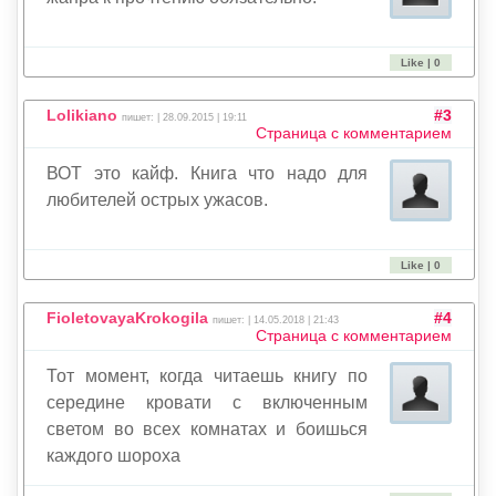
Like | 0
Lolikiano
#3
пишет: | 28.09.2015 | 19:11
Страница с комментарием
ВОТ это кайф. Книга что надо для
любителей острых ужасов.
Like | 0
FioletovayaKrokogila
#4
пишет: | 14.05.2018 | 21:43
Страница с комментарием
Тот момент, когда читаешь книгу по
середине кровати с включенным
светом во всех комнатах и боишься
каждого шороха