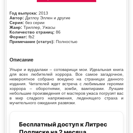
Год выпуска:
2013
Автор:
Датлоу Эллен и другие
Серия:
без серии
Жанр:
Триллер, Ужасы
Количество страниц:
86
Формат:
fb2
Примечание (статус):
Полностью
Описание
Упыри и вурдалаки – сотоварищи мои. Идеальная книга
для всех любителей хоррора. Все самое загадочное,
невероятное собрано воедино на страницах данного
издания. Читателей ждет встреча с любимыми героями
хоррора – оборотнями, зомби, вампирами. Лучшие
небольшие произведения от мастеров ужаса погрузят вас
в мир сладкого напряжения, леденящего страха и
мучительного ожидания развязки.
Бесплатный доступ к Литрес
Подписке на 2 месяца