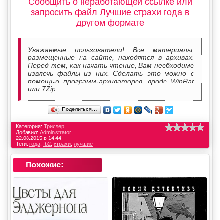
Сообщить о неработающей ссылке или
запросить файл Лучшие страхи года в
другом формате
Уважаемые пользователи! Все материалы,
размещенные на сайте, находятся в архивах.
Перед тем, как начать чтение, Вам необходимо
извлечь файлы из них. Сделать это можно с
помощью программ-архиваторов, вроде WinRar
или 7Zip.
Поделиться…
Категория:
Триллер
Добавил:
Administrator
22.08.2015 в 14:44
Теги:
года
,
fb2
,
страхи
,
лучшие
Похожие: