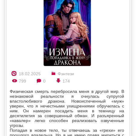
18.02.2025
Фэнтези
799
0
174
Физическая смерть перебросила меня в другой мир. В
незнакомой реальности я очнулась супругой
властолюбивого дракона. Новоиспеченный «муж»
уверен, что я нечестными ухищрениями обручилась с
ним. Он намерен посадить меня в темницу на
десятилетия за совершенный обман. И разъяренный
«кавалер» легко способен реализовать озвученные
угрозы.
Попадая в новое тело, ты отвечаешь за «грехи» его
прошлого владельца. Но я не имею права мириться с