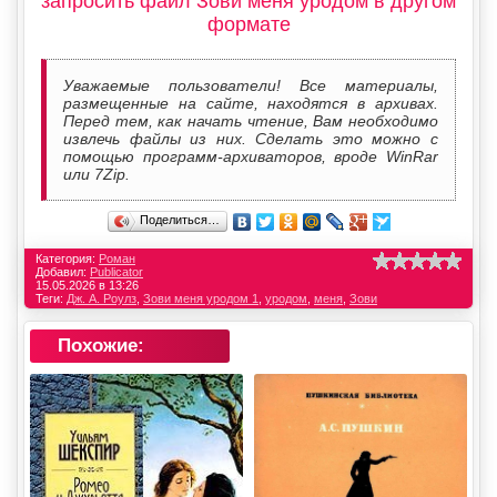
запросить файл Зови меня уродом в другом
формате
Уважаемые пользователи! Все материалы,
размещенные на сайте, находятся в архивах.
Перед тем, как начать чтение, Вам необходимо
извлечь файлы из них. Сделать это можно с
помощью программ-архиваторов, вроде WinRar
или 7Zip.
Поделиться…
Категория:
Роман
Добавил:
Publicator
15.05.2026 в 13:26
Теги:
Дж. А. Роулз
,
Зови меня уродом 1
,
уродом
,
меня
,
Зови
Похожие: