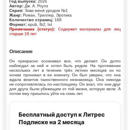
Год выпуска:
2026
Автор:
Дж. А. Роулз
Серия:
Зови меня уродом №1
Жанр:
Роман, Триллер, Эротика
Количество страниц:
168
Формат:
epub, fb2, txt
Примечание (статус):
Содержит материалы для лиц
старше 18 лет
Описание
Он прекрасно осознавал все, что делает. Он долго
наблюдал за ней и хотел быть рядом. На протяжении
нескольких лет в течение трёх летних месяцев он по
ночам проникал в ее комнату. Он был уверен, что она
ждала визитов таинственного незнакомца. Она никогда
не сопротивлялась по-настоящему. Он знал, что они друг
для друга были убежищем от той жизни, которую вели. А
потом ему пришлось уйти на семь лет.
Бесплатный доступ к Литрес
Подписке на 2 месяца