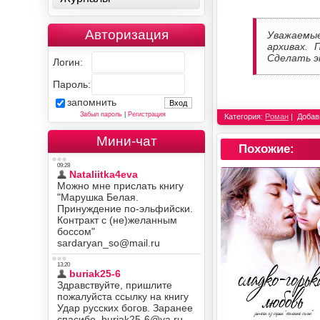
Авторизация
Уважаемы
архивах. 
Сделать э
Логин:
Пароль:
запомнить
Забыл пароль
|
Регистрация
Категория:
Роман
Добав
Мини-чат
Похожие: