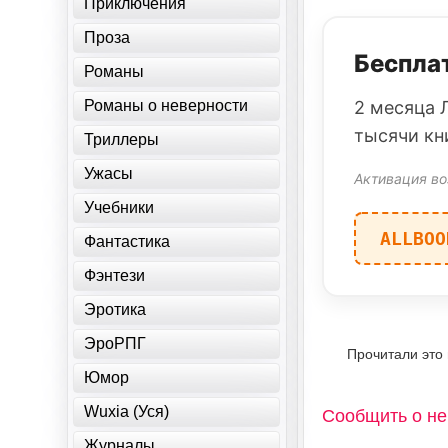
Приключения
Проза
Бесплат
Романы
Романы о неверности
2 месяца 
тысячи кн
Триллеры
Ужасы
Активация во
Учебники
ALLBOO
Фантастика
Фэнтези
Эротика
ЭроРПГ
Прочитали это
Юмор
Wuxia (Уся)
Сообщить о не
Журналы