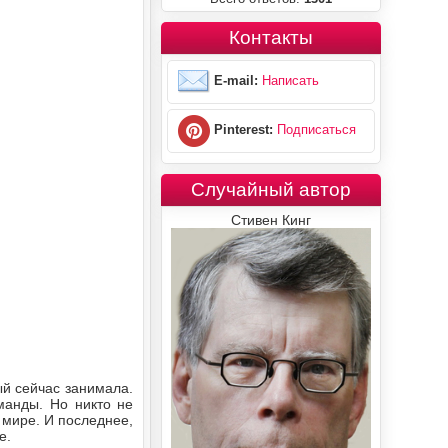
Контакты
E-mail:
Написать
Pinterest:
Подписаться
Случайный автор
Стивен Кинг
ый сейчас занимала.
манды. Но никто не
 мире. И последнее,
е.