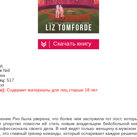
Скачать книгу
рд
ов №6
ика
иц:
517
txt
с):
Содержит материалы для лиц старше 18 лет
нию Риз была уверена, что более чем заслужила тот пост, котор
и упорство помогли ей стать новым владельцем бейсбольной ко
рофессионала своего дела. В ней видят только женщину в мужском
о, это главный тренер команды, который оспаривает каждое решени