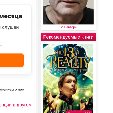
 месяца
и слушай
Все авторы
Рекомендуемые книги
и!
мнением о нем!
енции в другом