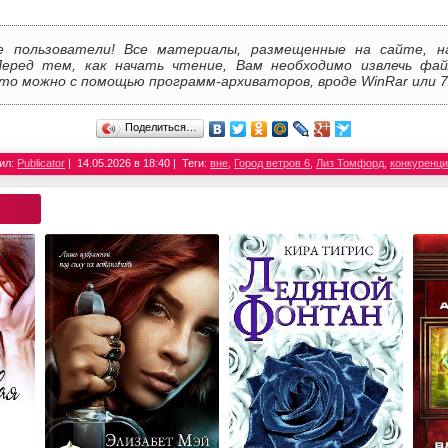
е пользователи! Все материалы, размещенные на сайте, н
Перед тем, как начать чтение, Вам необходимо извлечь фай
то можно с помощью программ-архиваторов, вроде WinRar или 7
Поделиться…
ил:
Publicator
14.05.2026 в 18:40
Теги:
вне
,
Город ветров 6
,
Лиз Томфорд
,
конкуренц