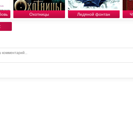
бовь
Охотницы
Ледяной фонтан
Ч
: