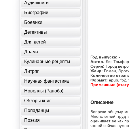
Аудиокниги
Биографии
Боевики
Детективы
Для детей
Драма
Год выпуска:
-
Кулинарные рецепты
Автор:
Лиз Томфо
Серия:
Город ветр
Жанр:
Роман, Эрот
Литрпг
Количество стран
Формат:
epub, fb2, 
Научная фантастика
Примечание (стату
Новеллы (Ранобэ)
Обзоры книг
Описание
Попаданцы
Вопреки общему мне
Многолетний труд 
Поэзия
оценивает ее как п
что ей сейчас нужн