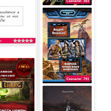
Скачали: 383
аходятся в
лы из них.
Zip.
ии
Скачали: 791