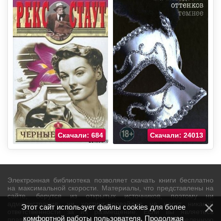
Скачали: 684
Скачали: 24013
Электронная библиотека позволяет скачать книги бесплатно
на максимальной скорости. Материалы, что представлены на
сайте, берутся из открытых источников, поэтому ни
администрация, ни хостинг-провайдер не несут никакой
Этот сайт использует файлы cookies для более
ответственности за их размещение. Если вы являетесь
комфортной работы пользователя. Продолжая
правообладателем и не хотите видеть на сайте определенную