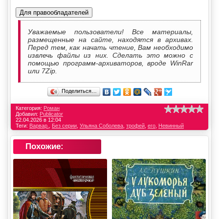
Для правообладателей
Уважаемые пользователи! Все материалы,
размещенные на сайте, находятся в архивах.
Перед тем, как начать чтение, Вам необходимо
извлечь файлы из них. Сделать это можно с
помощью программ-архиваторов, вроде WinRar
или 7Zip.
Поделиться…
Категория:
Роман
Добавил:
Publicator
22.04.2026 в 12:04
Теги:
Варвар.
,
Без серии
,
Ульяна Соболева
,
трофей
,
его
,
Невинный
Похожие: