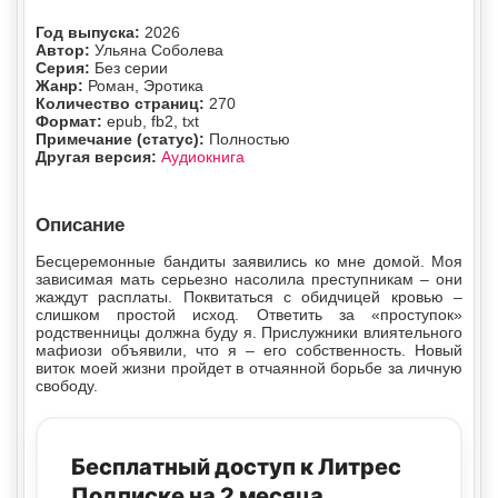
Год выпуска:
2026
Автор:
Ульяна Соболева
Серия:
Без серии
Жанр:
Роман, Эротика
Количество страниц:
270
Формат:
epub, fb2, txt
Примечание (статус):
Полностью
Другая версия:
Аудиокнига
Описание
Бесцеремонные бандиты заявились ко мне домой. Моя
зависимая мать серьезно насолила преступникам – они
жаждут расплаты. Поквитаться с обидчицей кровью –
слишком простой исход. Ответить за «проступок»
родственницы должна буду я. Прислужники влиятельного
мафиози объявили, что я – его собственность. Новый
виток моей жизни пройдет в отчаянной борьбе за личную
свободу.
Бесплатный доступ к Литрес
Подписке на 2 месяца