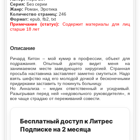
Серия:
Без серии
Жанр:
Роман, Эротика
Количество страниц:
246
Формат:
epub, fb2, txt
Примечание (статус):
Содержит материалы для лиц
старше 18 лет
Описание
Ричард Китон – мой кумир в профессии, объект для
подражания. Опытный доктор видит меня на
занимаемом месте заведующего хирургией. Странная
просьба наставника заставляет заметно смутиться. Надо
взять шефство над его молодой дочкой и бесконечными
придирками заставить ту покинуть больницу.
Но Аннализа – медик ответственный и усидчивый.
Разыгрывая перед ней «недовольного руководителя», я
все чаще страдаю от переживаний совести.
Бесплатный доступ к Литрес
Подписке на 2 месяца