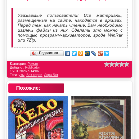
Уважаемые пользователи! Все материалы,
размещенные на сайте, находятся в архивах.
Перед тем, как начать чтение, Вам необходимо
извлечь файлы из них. Сделать это можно с
помощью программ-архиваторов, вроде WinRar
или 7Zip.
Поделиться…
Категория:
Роман
Добавил:
Publicator
15.01.2026 в 14:06
Теги:
узы
,
Без серии
,
Лора Бет
Похожие: