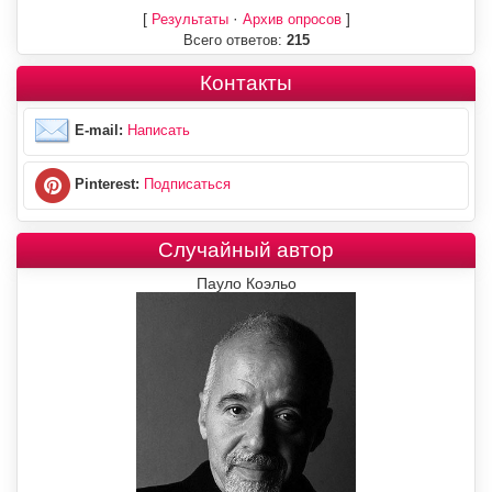
[
·
]
Результаты
Архив опросов
Всего ответов:
215
Контакты
E-mail:
Написать
Pinterest:
Подписаться
Случайный автор
Пауло Коэльо