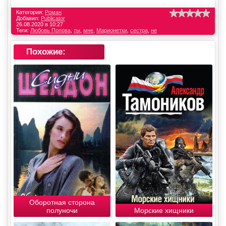
Категория:
Роман
Добавил:
Publicator
26.08.2020 в 10:27
Теги:
Любовь Попова
,
ты
,
мне
,
Марионетки
,
сестра
,
не
Похожие:
Оборотная сторона
полуночи
Морские хищники