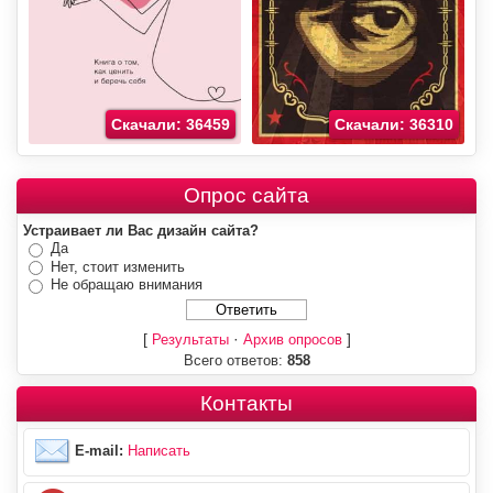
Скачали: 36459
Скачали: 36310
Опрос сайта
Устраивает ли Вас дизайн сайта?
Да
Нет, стоит изменить
Не обращаю внимания
[
·
]
Результаты
Архив опросов
Всего ответов:
858
Контакты
E-mail:
Написать