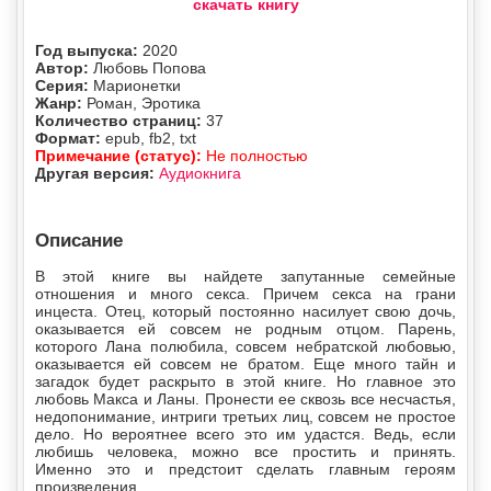
скачать книгу
Год выпуска:
2020
Автор:
Любовь Попова
Серия:
Марионетки
Жанр:
Роман, Эротика
Количество страниц:
37
Формат:
epub, fb2, txt
Примечание (статус):
Не полностью
Другая версия:
Аудиокнига
Описание
В этой книге вы найдете запутанные семейные
отношения и много секса. Причем секса на грани
инцеста. Отец, который постоянно насилует свою дочь,
оказывается ей совсем не родным отцом. Парень,
которого Лана полюбила, совсем небратской любовью,
оказывается ей совсем не братом. Еще много тайн и
загадок будет раскрыто в этой книге. Но главное это
любовь Макса и Ланы. Пронести ее сквозь все несчастья,
недопонимание, интриги третьих лиц, совсем не простое
дело. Но вероятнее всего это им удастся. Ведь, если
любишь человека, можно все простить и принять.
Именно это и предстоит сделать главным героям
произведения.