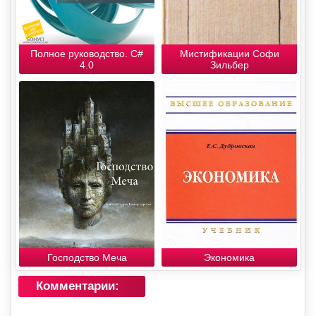
Полное руководство. С#
Мистификации Софи
4.0
Зильбер
Господство Меча
Экономика
Комментарии: