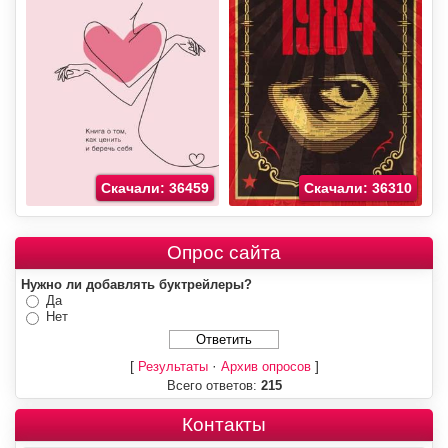
Скачали: 36459
Скачали: 36310
Опрос сайта
Нужно ли добавлять буктрейлеры?
Да
Нет
[
·
]
Результаты
Архив опросов
Всего ответов:
215
Контакты