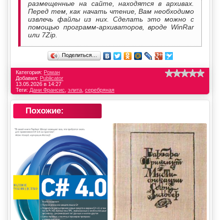
размещенные на сайте, находятся в архивах.
Перед тем, как начать чтение, Вам необходимо
извлечь файлы из них. Сделать это можно с
помощью программ-архиваторов, вроде WinRar
или 7Zip.
Поделиться…
Категория:
Роман
Добавил:
Publicator
13.05.2026 в 14:27
Теги:
Дани Франсис
,
элита
,
серебряная
Похожие: