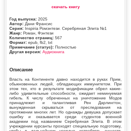
скачать книгу
Год выпуска:
2025
Автор:
Дани Франсис
Серия:
Inspiria Ромэнтези. Серебряная Элита №1
Жанр:
Роман, Фэнтези
Количество страниц:
567
Формат:
epub, fb2, txt
Примечание (статус):
Полностью
Другая версия:
Аудиокнига
Описание
Власть на Континенте давно находится в руках Прим,
обыкновенных людей, обладающих иммунитетом. При
этом тех, кто в результате модификации обрел какие-
либо удивительные способности, ожидает неминуемая
гибель. К числу обреченных на уничтожение Модов
принадлежит и талантливая Рен Дарлингтон,
вынужденная скрываться от преследования на
протяжении многих лет. Но однажды девушка допускает
ошибку и оказывается среди студентов военной
академии под названием Серебряная Элита. В этом
учреждении курсанты проходят специальную подготовку,
чтобы в дальнейшем усердно истреблять существ,