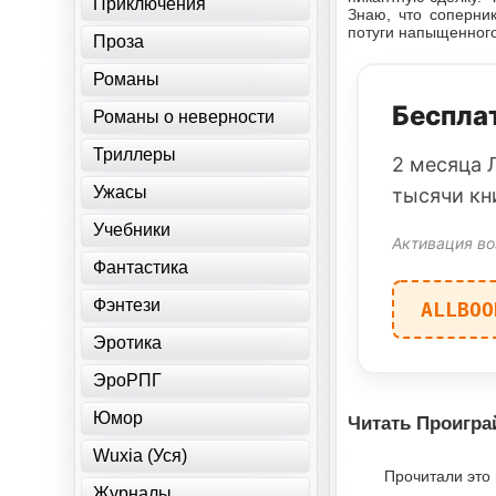
Приключения
Знаю, что соперни
потуги напыщенного
Проза
Романы
Бесплат
Романы о неверности
Триллеры
2 месяца 
Ужасы
тысячи кн
Учебники
Активация во
Фантастика
Фэнтези
ALLBOO
Эротика
ЭроРПГ
Юмор
Читать Проигра
Wuxia (Уся)
Прочитали это
Журналы