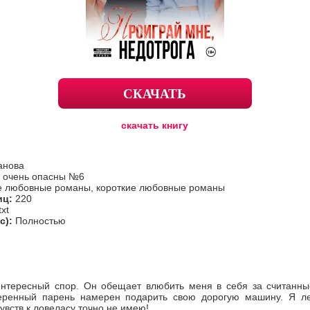
СКАЧАТЬ
скачать книгу
анова
 очень опасны №6
 любовные романы, короткие любовные романы
иц:
220
txt
с):
Полностью
интересный спор. Он обещает влюбить меня в себя за считанны
еренный парень намерен подарить свою дорогую машину. Я ле
увств к ловеласу точно не имею!