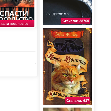
Скачали: 28769
пасти посольство
Скачали: 637