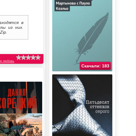
аходятся в
лы из них.
Zip.
я любовь
Скачали: 183