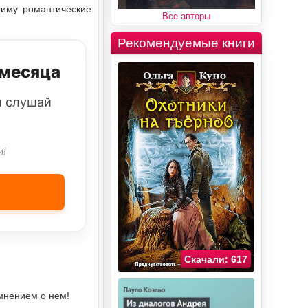
риму романтические
Все авторы
Рекомендуемые книги
 месяца
и слушай
и!
Скачали: 617
мнением о нем!