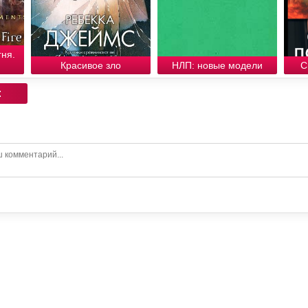
гня.
Красивое зло
НЛП: новые модели
С
: