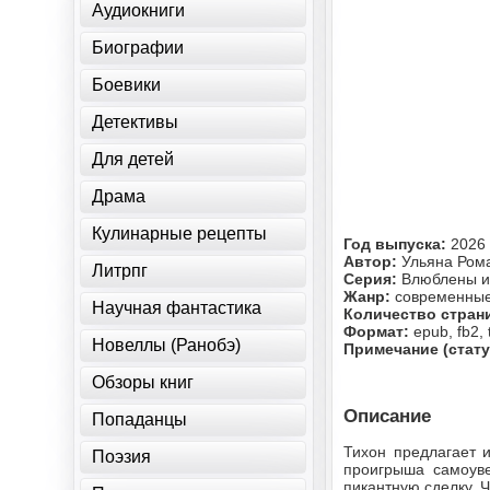
Аудиокниги
Биографии
Боевики
Детективы
Для детей
Драма
Кулинарные рецепты
Год выпуска:
2026
Автор:
Ульяна Ром
Литрпг
Серия:
Влюблены и
Жанр:
современные
Научная фантастика
Количество стран
Формат:
epub, fb2, 
Новеллы (Ранобэ)
Примечание (стату
Обзоры книг
Описание
Попаданцы
Тихон предлагает 
Поэзия
проигрыша самоув
пикантную сделку. Ч