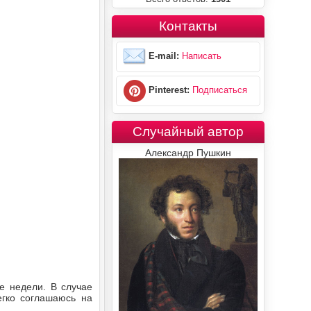
Контакты
E-mail:
Написать
Pinterest:
Подписаться
Случайный автор
Александр Пушкин
е недели. В случае
гко соглашаюсь на