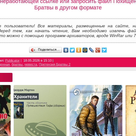
 неработающей ссылке или запросить файл Похищен
Братвы в другом формате
е пользователи! Все материалы, размещенные на сайте, н
Перед тем, как начать чтение, Вам необходимо извлечь фай
то можно с помощью программ-архиваторов, вроде WinRar или 7
Поделиться…
ил:
Publicator
18.05.2026 в 15:10
енная
,
братвы
,
невеста
,
Претензия Братвы 2