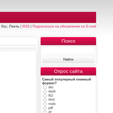
 Вас,
Гость
|
RSS
|
Подписаться на обновления по E-mail
Поиск
Опрос сайта
Самый популярный книжный
формат?
doc
epub
fb2
html
mobi
pdf
rtf