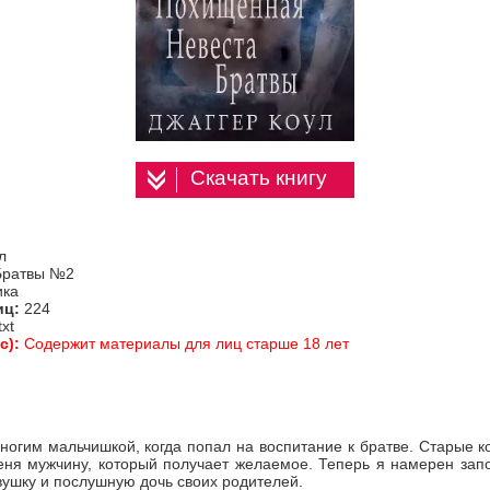
Скачать книгу
л
Братвы №2
ика
иц:
224
txt
с):
Содержит материалы для лиц старше 18 лет
огим мальчишкой, когда попал на воспитание к братве. Старые 
еня мужчину, который получает желаемое. Теперь я намерен запо
ушку и послушную дочь своих родителей.