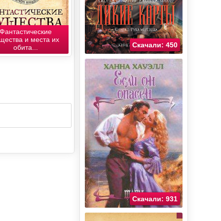
Фантастические
щества и места их
Скачали: 450
обита...
Скачали: 931