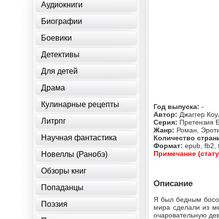
Аудиокниги
Биографии
Боевики
Детективы
Для детей
Драма
Кулинарные рецепты
Год выпуска:
-
Автор:
Джаггер Коу
Литрпг
Серия:
Претензия 
Жанр:
Роман, Эрот
Научная фантастика
Количество стран
Формат:
epub, fb2, 
Примечание (стату
Новеллы (Ранобэ)
Обзоры книг
Описание
Попаданцы
Я был бедным босон
Поэзия
мира сделали из м
очаровательную дев