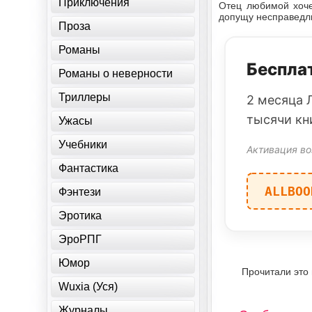
Приключения
Отец любимой хоче
допущу несправедли
Проза
Романы
Бесплат
Романы о неверности
Триллеры
2 месяца 
тысячи кн
Ужасы
Учебники
Активация во
Фантастика
ALLBOO
Фэнтези
Эротика
ЭроРПГ
Юмор
Прочитали это
Wuxia (Уся)
Журналы