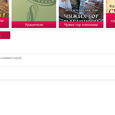
ли
су
Хранители
Чужих гор пленники
: