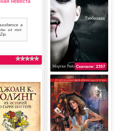
ная невеста
аходятся в
лы из них.
Zip.
Скачали: 2357