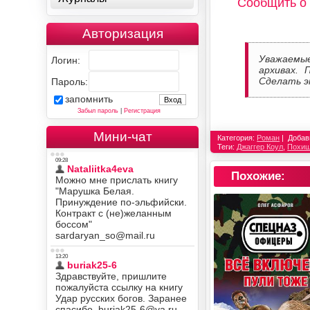
Сообщить о
Авторизация
Уважаемы
Логин:
архивах. 
Сделать э
Пароль:
запомнить
Забыл пароль
|
Регистрация
Мини-чат
Категория:
Роман
Добав
Теги:
Джаггер Коул
,
Похищ
Похожие: