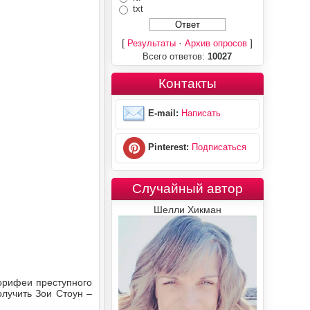
txt
[
·
]
Результаты
Архив опросов
Всего ответов:
10027
Контакты
E-mail:
Написать
Pinterest:
Подписаться
Случайный автор
Шелли Хикман
корифеи преступного
лучить Зои Стоун –