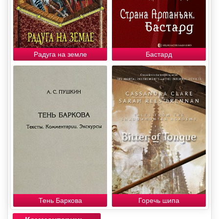
Радуга на земле
Бастард
Тень Баркова
Горечь шипа