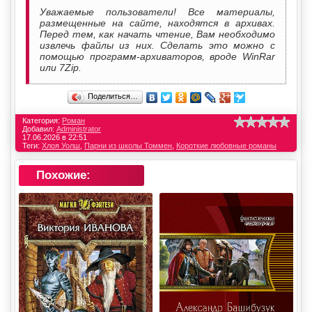
Уважаемые пользователи! Все материалы,
размещенные на сайте, находятся в архивах.
Перед тем, как начать чтение, Вам необходимо
извлечь файлы из них. Сделать это можно с
помощью программ-архиваторов, вроде WinRar
или 7Zip.
Поделиться…
Категория:
Роман
Добавил:
Administrator
17.06.2026 в 22:51
Теги:
Хлоя Уолш
,
Парни из школы Томмен
,
Короткие любовные романы
Похожие: