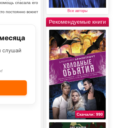
 помощь спасала его
Все авторы
кто постоянно воюет
Рекомендуемые книги
 месяца
и слушай
и!
Скачали: 990