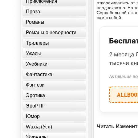
Приключения
отворачивались от 
неоднократно. Но т
Проза
Сердобольной школь
сам с собой.
Романы
Романы о неверности
Бесплат
Триллеры
Ужасы
2 месяца 
тысячи кн
Учебники
Фантастика
Активация во
Фэнтези
ALLBOO
Эротика
ЭроРПГ
Юмор
Читать Изменит
Wuxia (Уся)
Журналы