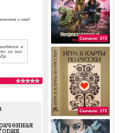
мнением о нем!
Скачали: 373
аходятся в
лы из них.
Zip.
Скачали: 173