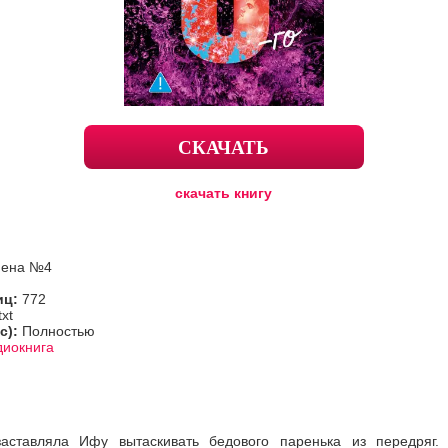
СКАЧАТЬ
скачать книгу
мена №4
иц:
772
txt
с):
Полностью
диокнига
аставляла Ифу вытаскивать бедового паренька из передряг.