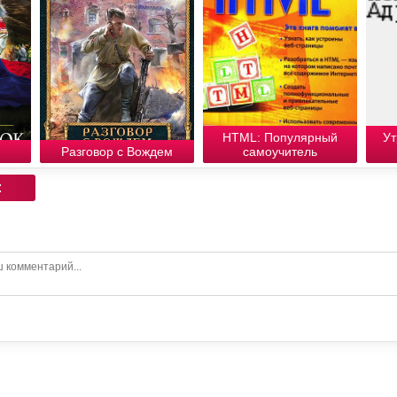
HTML: Популярный
Ут
Разговор с Вождем
самоучитель
: