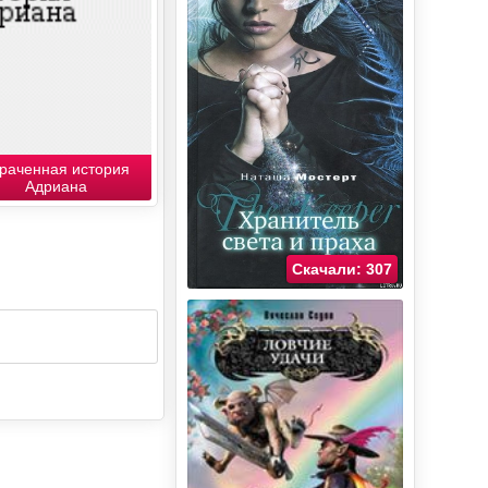
раченная история
Адриана
Скачали: 307