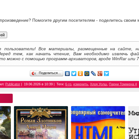
 произведение? Помогите другим посетителям - поделитесь своим 
лей
е пользователи! Все материалы, размещенные на сайте, н
Перед тем, как начать чтение, Вам необходимо извлечь фай
то можно с помощью программ-архиваторов, вроде WinRar или 7
Поделиться…
ил:
Publicator
19.06.2026 в 10:39
Теги:
6-го
,
изменить
,
Хлоя Уолш
,
Парни Томмена 4