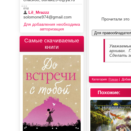
Прочитали это
Для добавления необходима
авторизация
Для правообладате
Самые скачиваемые
Уважаемы
книги
архивах. 
Сделать э
Категория:
Роман
Добав
Похожие: