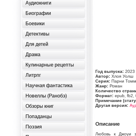
Аудиокниги
Биографии
Боевики
Детективы
Для детей
Драма
Кулинарные рецепты
Год выпуска:
2023
Литрпг
Автор:
Хлоя Уолш
Серия:
Парни Том
Научная фантастика
Жанр:
Роман
Количество стран
Новеллы (Ранобэ)
Формат:
epub, fb2, 
Примечание (стату
Другая версия:
Ау
Обзоры книг
Попаданцы
Описание
Поэзия
Любовь к Джоуи з