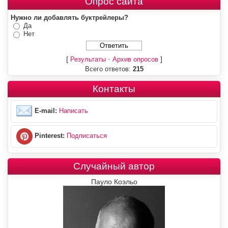
Опрос сайта
Нужно ли добавлять буктрейлеры?
Да
Нет
[
·
]
Результаты
Архив опросов
Всего ответов:
215
Контакты
E-mail:
Написать
Pinterest:
Подписаться
Случайный автор
Пауло Коэльо