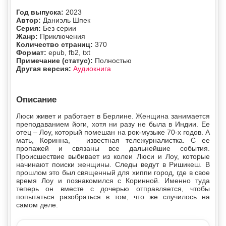
Год выпуска:
2023
Автор:
Даниэль Шпек
Серия:
Без серии
Жанр:
Приключения
Количество страниц:
370
Формат:
epub, fb2, txt
Примечание (статус):
Полностью
Другая версия:
Аудиокнига
Описание
Люси живет и работает в Берлине. Женщина занимается
преподаванием йоги, хотя ни разу не была в Индии. Ее
отец – Лоу, который помешан на рок-музыке 70-х годов. А
мать, Коринна, – известная тележурналистка. С ее
пропажей и связаны все дальнейшие события.
Происшествие выбивает из колеи Люси и Лоу, которые
начинают поиски женщины. Следы ведут в Ришикеш. В
прошлом это был священный для хиппи город, где в свое
время Лоу и познакомился с Коринной. Именно туда
теперь он вместе с дочерью отправляется, чтобы
попытаться разобраться в том, что же случилось на
самом деле.