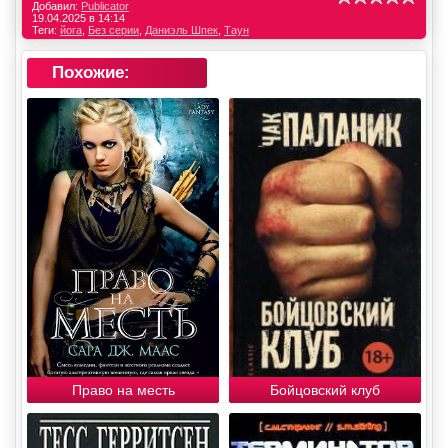
Добавил:
Publicator
19.04.2025 в 14:14
Теги:
йога
,
Без серии
,
Даниэль Шпек
,
Таун
Похожие:
Право на месть
Бойцовский клуб