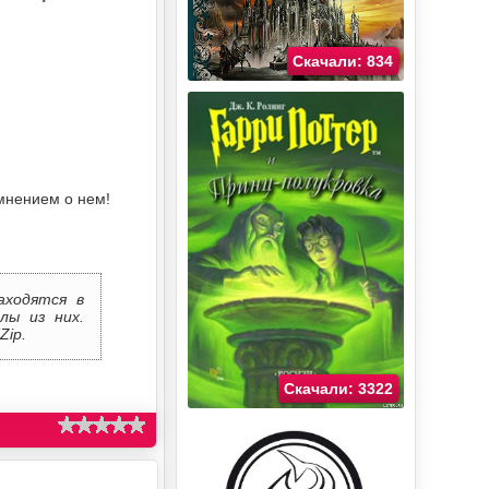
Скачали: 834
мнением о нем!
аходятся в
лы из них.
Zip.
Скачали: 3322