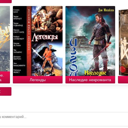
е.
а
Легенды
Наследие некроманта
: