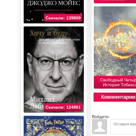
Скачали: 139809
Свободный Четыр
История Тобиас
Комментарии
Скачали: 124861
Войдите: