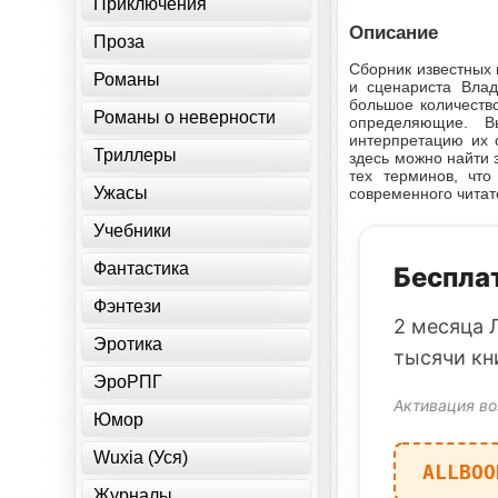
Приключения
Описание
Проза
Сборник известных 
Романы
и сценариста Влад
большое количеств
Романы о неверности
определяющие. В
интерпретацию их 
Триллеры
здесь можно найти 
тех терминов, чт
Ужасы
современного читат
Учебники
Фантастика
Бесплат
Фэнтези
2 месяца 
Эротика
тысячи кн
ЭроРПГ
Активация во
Юмор
Wuxia (Уся)
ALLBOO
Журналы