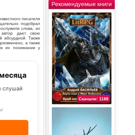
Рекомендуемые книги
известного писателя
щательно подобрал
ослужили слова, их
 автор дает свою
й абсурдной. Также
доизменено, а также
 в их понимании у
 месяца
и слушай
Скачали: 1188
и!