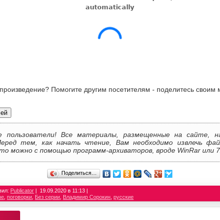
 произведение? Помогите другим посетителям - поделитесь своим 
лей
е пользователи! Все материалы, размещенные на сайте, н
Перед тем, как начать чтение, Вам необходимо извлечь фай
то можно с помощью программ-архиваторов, вроде WinRar или 7
Поделиться…
вил:
Publicator
19.09.2020 в 11:13
ые
,
поговорки
,
Без серии
,
Владимир Сорокин
,
русские