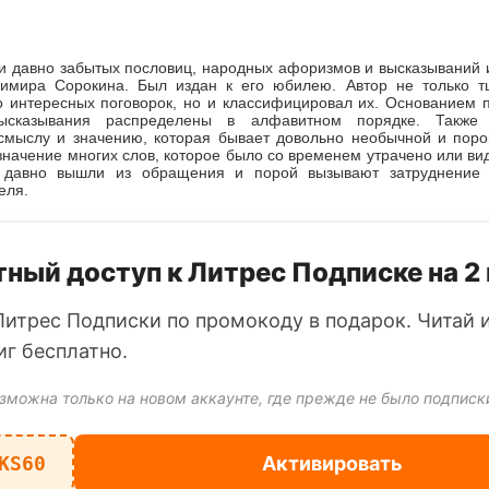
и давно забытых пословиц, народных афоризмов и высказываний 
имира Сорокина. Был издан к его юбилею. Автор не только т
о интересных поговорок, но и классифицировал их. Основанием п
ысказывания распределены в алфавитном порядке. Также
смыслу и значению, которая бывает довольно необычной и поро
значение многих слов, которое было со временем утрачено или ви
о давно вышли из обращения и порой вызывают затруднение
еля.
ный доступ к Литрес Подписке на 2
Литрес Подписки по промокоду в подарок. Читай 
иг бесплатно.
зможна только на новом аккаунте, где прежде не было подписк
KS60
Активировать