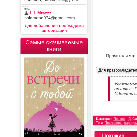
Для добавления необходима
авторизация
Самые скачиваемые
книги
Прочитали это
Для правообладате
Уважаемы
архивах. 
Сделать э
Категория:
Поэзия
Доба
Теги:
Пословицы
,
народн
Похожие: