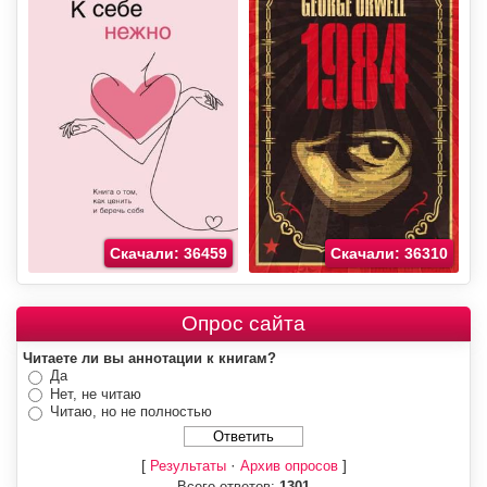
Скачали: 36459
Скачали: 36310
Опрос сайта
Читаете ли вы аннотации к книгам?
Да
Нет, не читаю
Читаю, но не полностью
[
·
]
Результаты
Архив опросов
Всего ответов:
1301