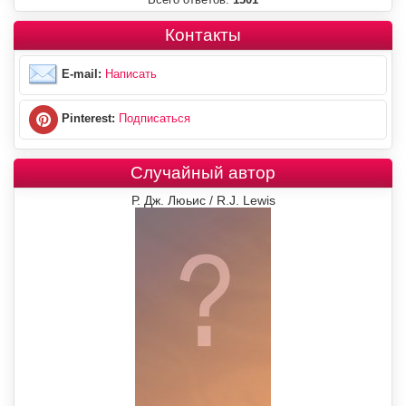
Контакты
E-mail:
Написать
Pinterest:
Подписаться
Случайный автор
Р. Дж. Люьис / R.J. Lewis