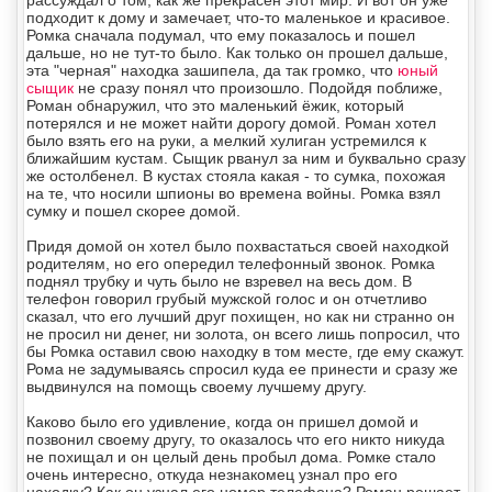
подходит к дому и замечает, что-то маленькое и красивое.
Ромка сначала подумал, что ему показалось и пошел
дальше, но не тут-то было. Как только он прошел дальше,
эта "черная" находка зашипела, да так громко, что
юный
сыщик
не сразу понял что произошло. Подойдя поближе,
Роман обнаружил, что это маленький ёжик, который
потерялся и не может найти дорогу домой. Роман хотел
было взять его на руки, а мелкий хулиган устремился к
ближайшим кустам. Сыщик рванул за ним и буквально сразу
же остолбенел. В кустах стояла какая - то сумка, похожая
на те, что носили шпионы во времена войны. Ромка взял
сумку и пошел скорее домой.
Придя домой он хотел было похвастаться своей находкой
родителям, но его опередил телефонный звонок. Ромка
поднял трубку и чуть было не взревел на весь дом. В
телефон говорил грубый мужской голос и он отчетливо
сказал, что его лучший друг похищен, но как ни странно он
не просил ни денег, ни золота, он всего лишь попросил, что
бы Ромка оставил свою находку в том месте, где ему скажут.
Рома не задумываясь спросил куда ее принести и сразу же
выдвинулся на помощь своему лучшему другу.
Каково было его удивление, когда он пришел домой и
позвонил своему другу, то оказалось что его никто никуда
не похищал и он целый день пробыл дома. Ромке стало
очень интересно, откуда незнакомец узнал про его
находку? Как он узнал его номер телефона? Роман решает