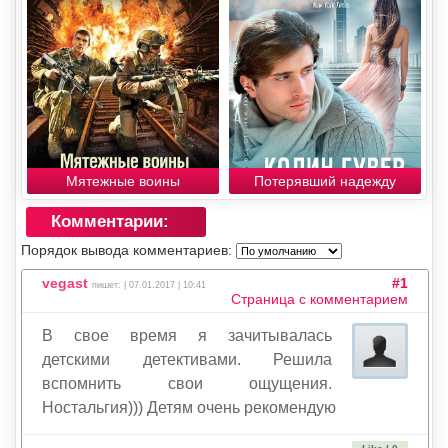
Мятежные воины
Потерявший надежду
Комментарии:
Порядок вывода комментариев:
vegast
#1
пишет: | 07.01.2017 | 10:41
Страница с комментарием
В свое время я зачитывалась
детскими детективами. Решила
вспомнить свои ощущения.
Ностальгия))) Детям очень рекомендую