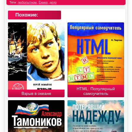
Теги:
любопытном
,
Ёжике
,
дело
Похожие:
HTML: Популярный
Взрыв в океане
самоучитель