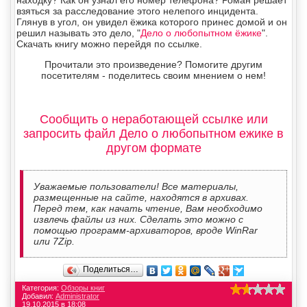
взяться за расследование этого нелепого инцидента.
Глянув в угол, он увидел ёжика которого принес домой и он
решил называть это дело, "
Дело о любопытном ёжике
".
Скачать книгу можно перейдя по ссылке.
Прочитали это произведение? Помогите другим
посетителям - поделитесь своим мнением о нем!
Сообщить о неработающей ссылке или
запросить файл Дело о любопытном ежике в
другом формате
Уважаемые пользователи! Все материалы,
размещенные на сайте, находятся в архивах.
Перед тем, как начать чтение, Вам необходимо
извлечь файлы из них. Сделать это можно с
помощью программ-архиваторов, вроде WinRar
или 7Zip.
Поделиться…
Категория:
Обзоры книг
Добавил:
Administrator
19.10.2015 в 18:08