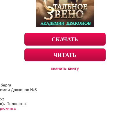
СКАЧАТЬ
ЧИТАТЬ
скачать книгу
нберга
демии Драконов №3
txt
с):
Полностью
диокнига