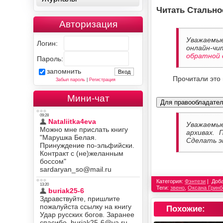
Читать Стально
Авторизация
Уважаемые
Логин:
онлайн-чи
обратной 
Пароль:
запомнить
Прочитали это
Забыл пароль
|
Регистрация
Мини-чат
Для правообладате
Уважаемы
архивах. 
Сделать э
Категория:
Фэнтези
Доб
Теги:
звено
,
Оксана Гринб
Похожие: