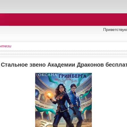
Приветствую
нтези
у Стальное звено Академии Драконов беспла