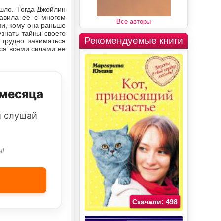
шло. Тогда Джойлин
тавила ее о многом
Все авторы
ми, кому она раньше
знать тайны своего
Рекомендуемые книги
 трудно заниматься
тся всеми силами ее
 месяца
и слушай
и!
Скачали: 498