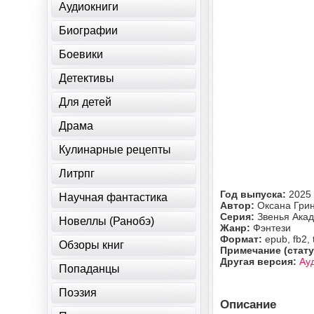
Аудиокниги
Биографии
Боевики
Детективы
Для детей
Драма
Кулинарные рецепты
Литрпг
Год выпуска:
2025
Научная фантастика
Автор:
Оксана Гри
Серия:
Звенья Ака
Новеллы (Ранобэ)
Жанр:
Фэнтези
Формат:
epub, fb2, 
Обзоры книг
Примечание (стату
Другая версия:
Ау
Попаданцы
Поэзия
Описание