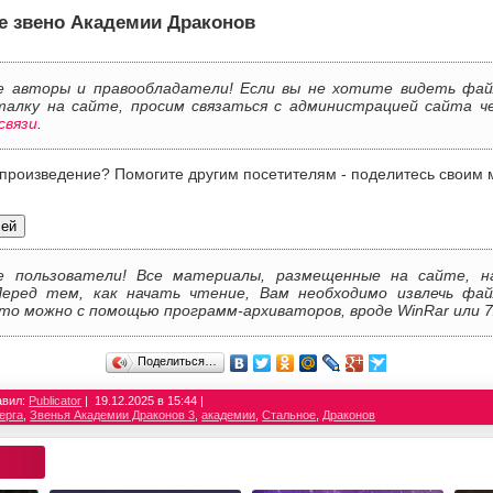
е звено Академии Драконов
 авторы и правообладатели! Если вы не хотите видеть фай
талку на сайте, просим связаться с администрацией сайта 
связи
.
 произведение? Помогите другим посетителям - поделитесь своим 
лей
е пользователи! Все материалы, размещенные на сайте, н
Перед тем, как начать чтение, Вам необходимо извлечь фай
то можно с помощью программ-архиваторов, вроде WinRar или 7
Поделиться…
авил:
Publicator
19.12.2025 в 15:44
ерга
,
Звенья Академии Драконов 3
,
академии
,
Стальное
,
Драконов