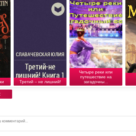
Четыре реки или
путешествие на
ки
Третий – не лишний!
загадочны...
: