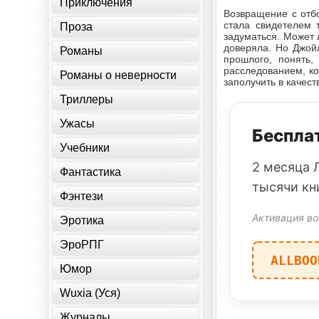
Приключения
Возвращение с отб
стала свидетелем 
Проза
задуматься. Может 
доверяла. Но Джой
Романы
прошлого, понять,
расследованием, ко
Романы о неверности
заполучить в качест
Триллеры
Ужасы
Бесплат
Учебники
2 месяца 
Фантастика
тысячи кн
Фэнтези
Активация во
Эротика
ЭроРПГ
ALLBOO
Юмор
Wuxia (Уся)
Журналы