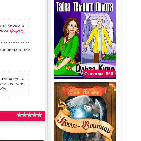
лы книги и
через
форму
мнением о нем!
Скачали: 866
аходятся в
лы из них.
Zip.