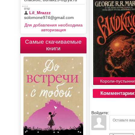
Для добавления необходима
авторизация
Самые скачиваемые
книги
Короли-пустынни
Комментарии
Войдите: