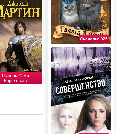
Скачали: 325
Рыцарь Семи
Королевств