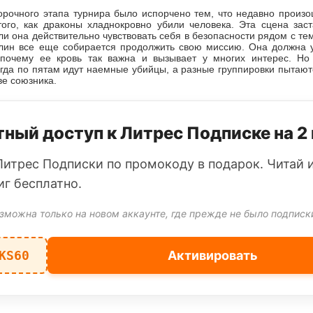
орочного этапа турнира было испорчено тем, что недавно произо
того, как драконы хладнокровно убили человека. Эта сцена зас
ли она действительно чувствовать себя в безопасности рядом с те
лин все еще собирается продолжить свою миссию. Она должна у
 почему ее кровь так важна и вызывает у многих интерес. Но
гда по пятам идут наемные убийцы, а разные группировки пытаю
ве союзника.
ный доступ к Литрес Подписке на 2
Литрес Подписки по промокоду в подарок. Читай 
иг бесплатно.
зможна только на новом аккаунте, где прежде не было подписк
KS60
Активировать