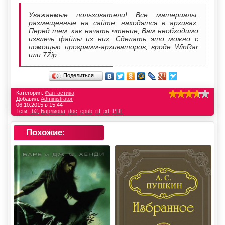
Уважаемые пользователи! Все материалы,
размещенные на сайте, находятся в архивах.
Перед тем, как начать чтение, Вам необходимо
извлечь файлы из них. Сделать это можно с
помощью программ-архиваторов, вроде WinRar
или 7Zip.
Поделиться…
Категория:
Фантастика
Добавил:
Administrator
06.10.2015 в 15:44
Теги:
fb2
,
Барлиона
,
doc
,
epub
,
rtf
,
txt
,
PDF
Похожие: