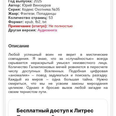
Год выпуска:
2025
Автор:
Юрий Винокуров
Серия:
Кодекс Охотника №35
Жанр:
Фэнтези, Попаданцы
Количество страниц:
53
Формат:
epub, fb2, txt
Примечание (статус):
Не полностью
Другая версия:
Аудиокнига
Описание
Любой успешный воин не верит в мистические
совпадения. Я знаю, что за «случайностью» всегда
скрывается нераскрытый умысел неизвестного лица.
Количество Галактионовых мечей ровняется в пересчете
числу доступных Вселенных. Подобная цифровая
«аномалия» – повод задуматься и поискать разгадку.
Каждый из миров – одна большая тайна. Нужно
смириться, что мы не усвоим законы мироздания
целиком. Однако я бросаю вызов любой загадке на
своем тернистом пути.
Бесплатный доступ к Литрес