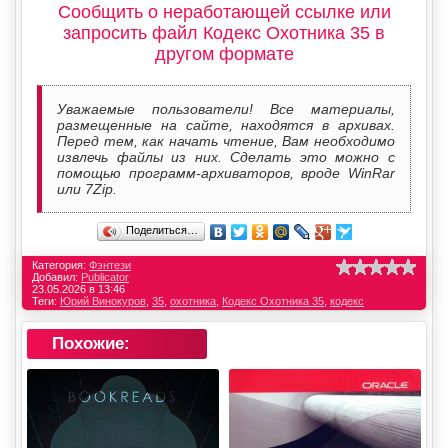
Сообщить о неработающей ссылке или
запросить файл Кодекс Охотника 35 в
другом формате
Уважаемые пользователи! Все материалы,
размещенные на сайте, находятся в архивах.
Перед тем, как начать чтение, Вам необходимо
извлечь файлы из них. Сделать это можно с
помощью программ-архиваторов, вроде WinRar
или 7Zip.
Поделиться…
Категория:
Фэнтези
Добавил:
Publicator
23.05.2026 в 13:46
Теги:
Юрий Винокуров
,
35
,
охотника
,
Кодекс Охотника 35
,
кодекс
Похожие: