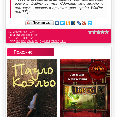
извлечь файлы из них. Сделать это можно с
помощью программ-архиваторов, вроде WinRar
или 7Zip.
Поделиться…
Категория:
Фэнтези
Добавил:
Administrator
23.10.2015 в 14:32
Теги:
fb2
,
doc
,
epub
,
txt
,
судьбы
,
хвост
,
PDF
Похожие: