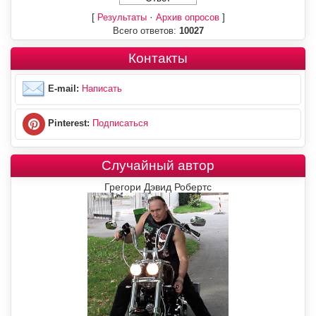
[
·
]
Результаты
Архив опросов
Всего ответов:
10027
Контакты
E-mail:
Написать
Pinterest:
Подписаться
Случайный автор
Грегори Дэвид Робертс