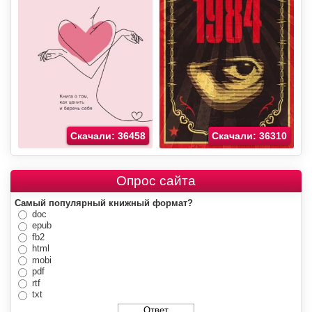
Скачали: 36458
Скачали: 36310
Опрос сайта
Самый популярный книжный формат?
doc
epub
fb2
html
mobi
pdf
rtf
txt