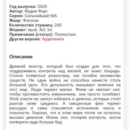
Год выпуска:
2025
Автор:
Вадим Фарг
Серия:
Сильнейший №5
Жанр:
Фэнтези
Количество страниц:
240
Формат:
epub, fb2, txt
Примечание (статус):
Полностью
Другая версия:
Аудиокнига
Описание
Древний монстр, который был создан для того, что
поддерживать контроль над магией, не знает пощады.
Стоило появиться разносчику, как погибло множество
существ. Ни одна война не способна нанести столь
большой урон. Его детальность оказывает влияние на
этот мир. Люди теряют магию. Феям не хватает сил,
чтобы противостоять изменениям, они просто погибают.
Этой участи не смогут избежать и демоны, которые стоят
рангом ниже среднего. А священные феи теряют
рассудок и сами становятся источником хаоса и
опасности. Хорошо, что в этом мире почти не осталось
высших демонов. Иначе они, потеряв контроль, могли
натворить куда больше бед.