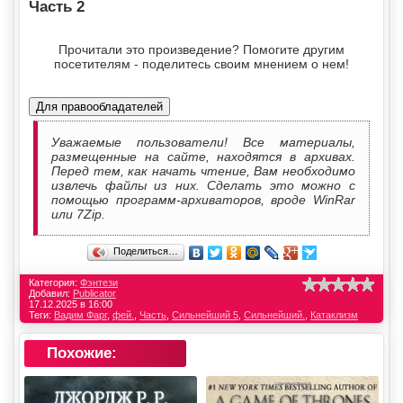
Часть 2
Прочитали это произведение? Помогите другим
посетителям - поделитесь своим мнением о нем!
Для правообладателей
Уважаемые пользователи! Все материалы,
размещенные на сайте, находятся в архивах.
Перед тем, как начать чтение, Вам необходимо
извлечь файлы из них. Сделать это можно с
помощью программ-архиваторов, вроде WinRar
или 7Zip.
Поделиться…
Категория:
Фэнтези
Добавил:
Publicator
17.12.2025 в 16:00
Теги:
Вадим Фарг
,
фей.
,
Часть
,
Сильнейший 5
,
Сильнейший.
,
Катаклизм
Похожие: