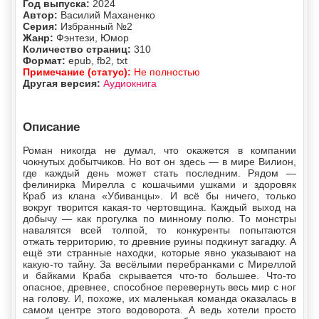
Год выпуска:
2024
Автор:
Василий Маханенко
Серия:
Избранный №2
Жанр:
Фэнтези, Юмор
Количество страниц:
310
Формат:
epub, fb2, txt
Примечание (статус):
Не полностью
Другая версия:
Аудиокнига
Описание
Роман никогда не думал, что окажется в компании
чокнутых добытчиков. Но вот он здесь — в мире Вилион,
где каждый день может стать последним. Рядом —
фелинирка Мирелла с кошачьими ушками и здоровяк
Краб из клана «Убиванцы». И всё бы ничего, только
вокруг творится какая-то чертовщина. Каждый выход на
добычу — как прогулка по минному полю. То монстры
навалятся всей толпой, то конкуренты попытаются
отжать территорию, то древние руины подкинут загадку. А
ещё эти странные находки, которые явно указывают на
какую-то тайну. За весёлыми перебранками с Миреллой
и байками Краба скрывается что-то большее. Что-то
опасное, древнее, способное перевернуть весь мир с ног
на голову. И, похоже, их маленькая команда оказалась в
самом центре этого водоворота. А ведь хотели просто