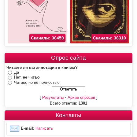
Скачали: 36459
Скачали: 36310
Опрос сайта
Читаете ли вы аннотации к книгам?
Да
Нет, не читаю
Читаю, но не полностью
[
·
]
Результаты
Архив опросов
Всего ответов:
1301
Контакты
E-mail:
Написать