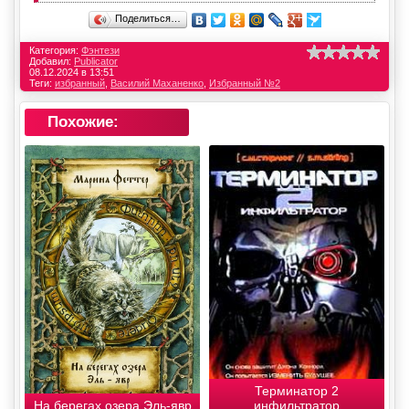
Поделиться…
Категория:
Фэнтези
Добавил:
Publicator
08.12.2024 в 13:51
Теги:
избранный
,
Василий Маханенко
,
Избранный №2
Похожие:
Терминатор 2
На берегах озера Эль-явр
инфильтратор