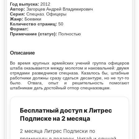
Год выпуска:
2012
Автор:
Загорцев Андрей Владимирович
Серия:
Спецназ. Офицеры
Жанр:
Боевики
Количество страниц:
50
Формат:
Примечание (статус):
Полностью
Описание
Во время крупных армейских учений группа офицеров
штаба оказывается между молотом и наковальней: двумя
отрядами разведчиков спецназа. Казалось бы, штабные
работники должны сразу сдаться десантуре, но не тут-то
было. Отвага, опыт и решительность помогают
штабникам дать достойный отпор спецназовцам.
Бесплатный доступ к Литрес
Подписке на 2 месяца
2 месяца Литрес Подписки по
промокоду в подарок. Читай и слушай