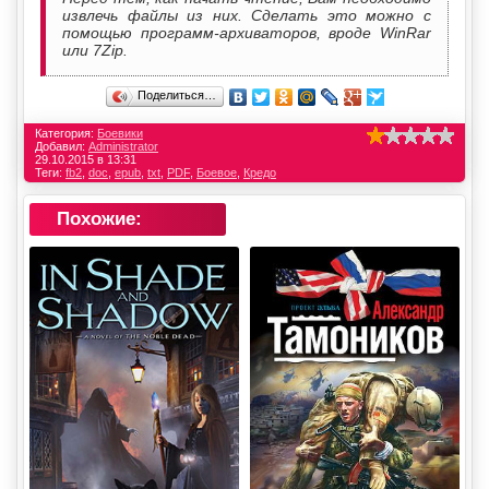
извлечь файлы из них. Сделать это можно с
помощью программ-архиваторов, вроде WinRar
или 7Zip.
Поделиться…
Категория:
Боевики
Добавил:
Administrator
29.10.2015 в 13:31
Теги:
fb2
,
doc
,
epub
,
txt
,
PDF
,
Боевое
,
Кредо
Похожие: