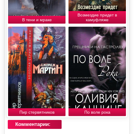
Возмездие придет в
В тени и мраке
камуфляже
Пир стервятников
По воле рока
Комментарии: